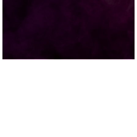
Жизнь
929
Позитив
791
Интересно
378
Полезно
373