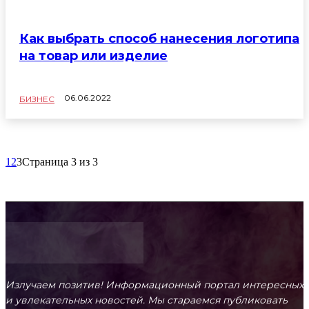
Как выбрать способ нанесения логотипа
на товар или изделие
06.06.2022
БИЗНЕС
1
2
3
Страница 3 из 3
Излучаем позитив! Информационный портал интересных
и увлекательных новоcтей. Мы стараемся публиковать