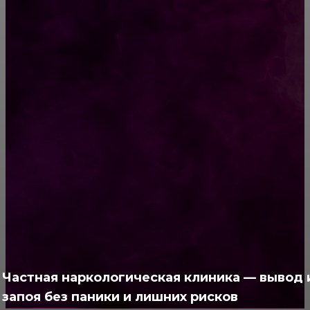
портит домовой, я решил его заснять
13 шкодливых котов и их приключения —
уморительная фотоподборка
РУБРИКАТОР
Жизнь
929
Позитив
791
Интересно
378
Полезно
373
Частная наркологическая клиника — вывод 
запоя без паники и лишних рисков