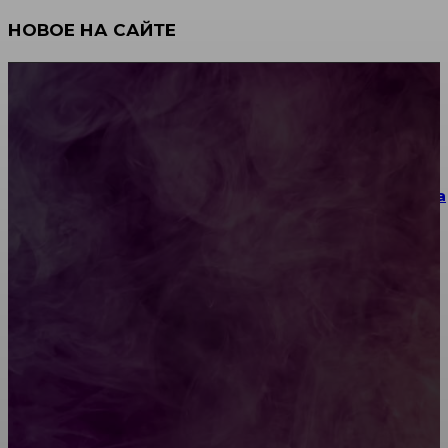
НОВОЕ НА САЙТЕ
Как научиться инкрустации стразами: техника,
материалы и практические упражнения
Как выбрать место для проведения корпоратива
или юбилея за городом
Diptyque: путеводитель по лучшим женским
ароматам для ценителей прекрасного
Обязательный медосмотр в школу: закон и
ответственность родителей