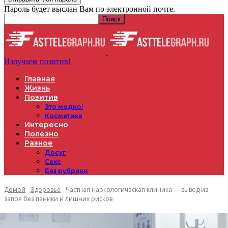
Пароль будет выслан Вам по электронной почте.
Излучаем позитив!
Главная
Жизнь
Позитив
Это модно!
Косметика
Интересно
Полезно
Разное
Досуг
Секс
Без рубрики
Домой
Здоровье
Частная наркологическая клиника — вывод из
запоя без паники и лишних рисков