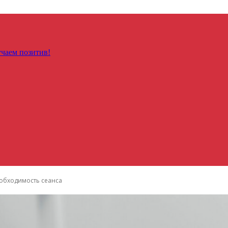
чаем позитив!
еобходимость сеанса