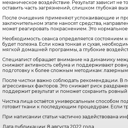
механическое воздействие. Результат зависит не т
оставить часть загрязнений, слишком глубокая вы
После очищения применяют успокаивающие и прот
заключительном этапе наносят средства, направл
может реагировать покраснением. Это нормальное 
Необходимость сеанса определяется состоянием к
будет полезна. Если кожа тонкая и сухая, необхо
мягкой домашней программы, а глубокие воздейст
Специалист обращает внимание на динамику между
снижают активность себума и поддерживают ровную
подготовку к более сложным методикам: лазерным
После чистки важно соблюдать рекомендации. В п
агрессивных факторов. Это снижает риск раздраже
поддержит результат и поможет сохранить ровный
Чистка лица остаётся универсальным способом по
готовит ткани к последующим процедурам. Если тр
При написании статьи частично задействована инф
Дата публикации: 8 августа 2022 года