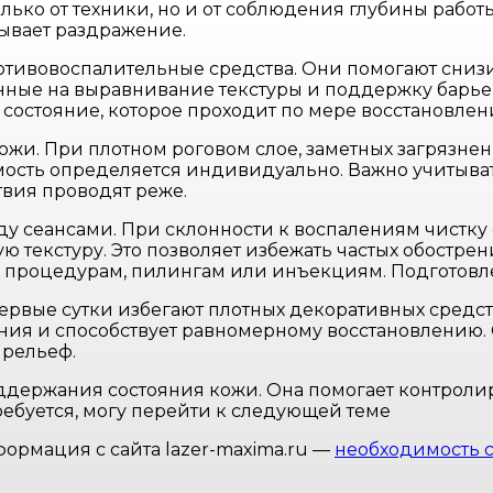
олько от техники, но и от соблюдения глубины рабо
зывает раздражение.
ивовоспалительные средства. Они помогают снизит
енные на выравнивание текстуры и поддержку барь
состояние, которое проходит по мере восстановлен
ожи. При плотном роговом слое, заметных загрязн
димость определяется индивидуально. Важно учитыва
вия проводят реже.
 сеансами. При склонности к воспалениям чистку 
 текстуру. Это позволяет избежать частых обострен
 процедурам, пилингам или инъекциям. Подготовле
ервые сутки избегают плотных декоративных средст
ния и способствует равномерному восстановлению.
 рельеф.
ддержания состояния кожи. Она помогает контролир
ебуется, могу перейти к следующей теме
ормация с сайта lazer-maxima.ru —
необходимость с