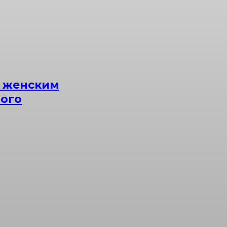
м женским
ного