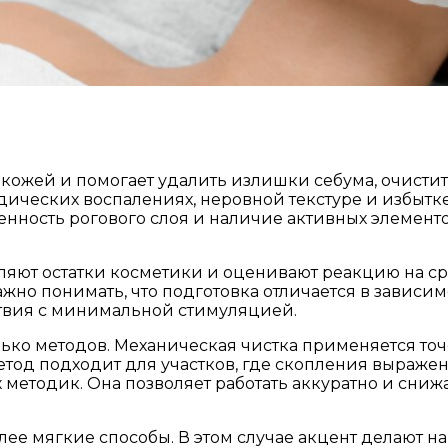
а кожей и помогает удалить излишки себума, очист
дических воспалениях, неровной текстуре и избытке
енность рогового слоя и наличие активных элементо
даляют остатки косметики и оценивают реакцию на 
жно понимать, что подготовка отличается в зависимо
ствия с минимальной стимуляцией.
ько методов. Механическая чистка применяется точ
Метод подходит для участков, где скопления выраж
методик. Она позволяет работать аккуратно и снижа
лее мягкие способы. В этом случае акцент делают 