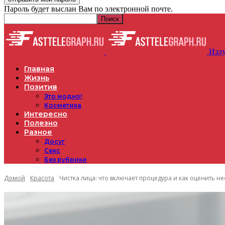
Пароль будет выслан Вам по электронной почте.
Излу
Главная
Жизнь
Позитив
Это модно!
Косметика
Интересно
Полезно
Разное
Досуг
Секс
Без рубрики
Домой
Красота
Чистка лица: что включает процедура и как оценить н