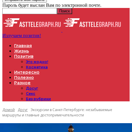
Пароль будет выслан Вам по электронной почте.
Излучаем позитив!
Главная
Жизнь
Позитив
Это модно!
Косметика
Интересно
Полезно
Разное
Досуг
Секс
Без рубрики
Домой
Досуг
Экскурсии в Санкт-Петербурге: незабываемые
маршруты и главные достопримечательности