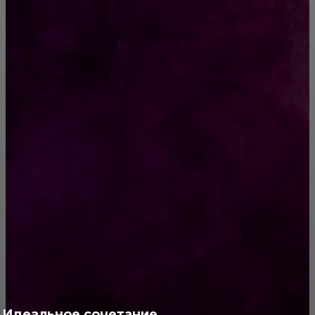
они умеют и хотят
Today New Article Reveals the Low Down on
Best Written Essays and Why You Must Take
Action
РУБРИКАТОР
Жизнь
929
Позитив
791
Интересно
378
Полезно
373
Идеальное сочетание