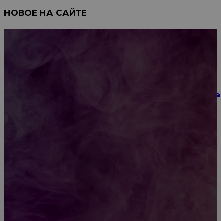
НОВОЕ НА САЙТЕ
Как научиться инкрустации стразами: техника,
материалы и практические упражнения
Как выбрать место для проведения корпоратива
или юбилея за городом
Diptyque: путеводитель по лучшим женским
ароматам для ценителей прекрасного
Обязательный медосмотр в школу: закон и
ответственность родителей