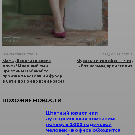
Предыдущая статья
Следующая статья
Мамы, берегите своих
Муравьи и телефон — что,
дочек! Младший сын
чёрт возьми, происходит
Кристины Орбакайте
произвел настоящий фурор
в Сети, вот он во всей красе!
ПОХОЖИЕ НОВОСТИ
Штатный юрист или
аутсорсинговая компания:
почему в 2026 году «свой
человек» в офисе обходится