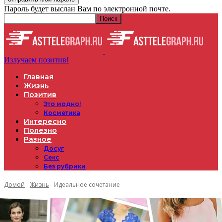
Пароль будет выслан Вам по электронной почте.
Излучаем позитив!
Главная
Жизнь
Позитив
Это модно!
Косметика
Интересно
Полезно
Разное
Досуг
Секс
Без рубрики
Домой
Жизнь
Идеальное сочетание