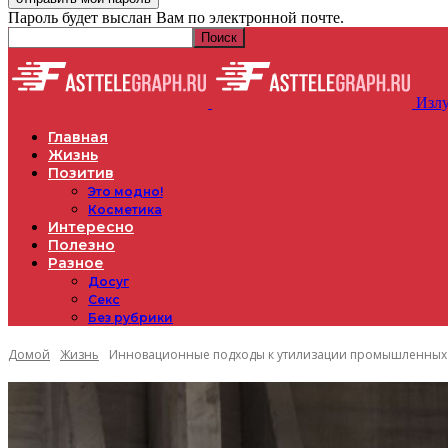
Пароль будет выслан Вам по электронной почте.
Излу
Главная
Жизнь
Позитив
Это модно!
Косметика
Интересно
Полезно
Разное
Досуг
Секс
Без рубрики
Домой
Жизнь
Инновационные подходы к утилизации промышленных 