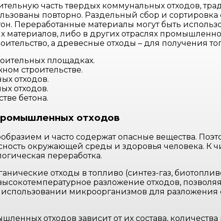
тельную часть твердых коммунальных отходов, тра
льзованы повторно. Раздельный сбор и сортировка 
тон. Переработанные материалы могут быть использо
х материалов, либо в других отраслях промышленн
оительство, а древесные отходы – для получения т
роительных площадках.
ном строительстве.
ых отходов.
ых отходов.
тве бетона.
промышленных отходов
бразием и часто содержат опасные вещества. Поэт
ность окружающей среды и здоровья человека. К ч
логическая переработка.
нические отходы в топливо (синтез-газ, биотоплив
высокотемпературное разложение отходов, позволяя
а использовании микроорганизмов для разложения о
енных отходов зависит от их состава, количества 