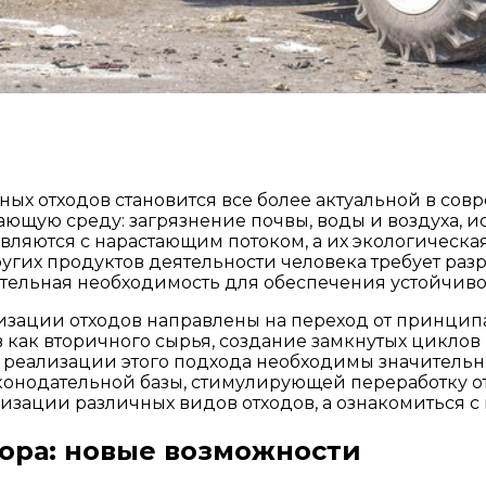
х отходов становится все более актуальной в сов
жающую среду: загрязнение почвы, воды и воздуха
вляются с нарастающим потоком, а их экологическа
других продуктов деятельности человека требует р
тоятельная необходимость для обеспечения устойчиво
ации отходов направлены на переход от принципа 
 как вторичного сырья, создание замкнутых цикло
й реализации этого подхода необходимы значительн
онодательной базы, стимулирующей переработку от
лизации различных видов отходов, а ознакомиться 
ора: новые возможности