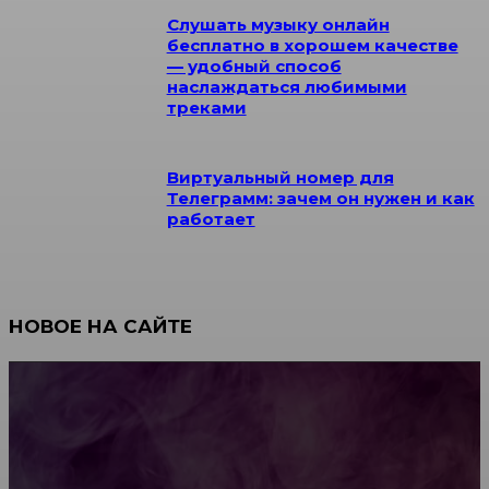
Слушать музыку онлайн
бесплатно в хорошем качестве
— удобный способ
наслаждаться любимыми
треками
Виртуальный номер для
Телеграмм: зачем он нужен и как
работает
НОВОЕ НА САЙТЕ
Как научиться инкрустации стразами: техника,
материалы и практические упражнения