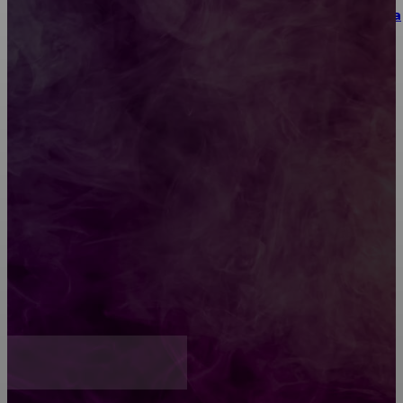
Как выбрать место для проведения корпоратива
или юбилея за городом
Diptyque: путеводитель по лучшим женским
ароматам для ценителей прекрасного
Обязательный медосмотр в школу: закон и
ответственность родителей
Как открыть счет для бизнеса онлайн