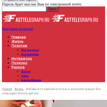
Пароль будет выслан Вам по электронной почте.
Излучаем позитив!
Главная
Жизнь
Позитив
Это модно!
Косметика
Интересно
Полезно
Разное
Досуг
Секс
Без рубрики
Домой
Жизнь
Избавься от камней в почках и желчном пузыре без
операции! Используй эти...