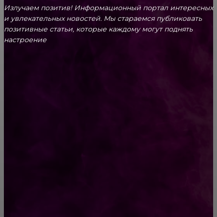
Излучаем позитив! Информационный портал интересных
и увлекательных новоcтей. Мы стараемся публиковать
позитивные статьи, которые каждому могут поднять
настроение
CONTACT@FAST.NEWS
ВЫБОР РЕДАКТОРА
Где заказать качественные планшеты?
Спасатели целый час освобождали малыша
ИЗ СТИРАЛКИ… Но он удивил их еще больше,
когда сказал ЗАЧЕМ туда залез!