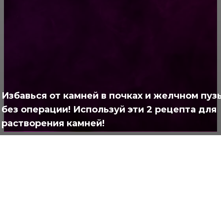
РУБРИКАТОР
Жизнь
929
Позитив
791
Интересно
378
Избавься от камней в почках и желчном пуз
Полезно
373
без операции! Используй эти 2 рецепта для
растворения камней!