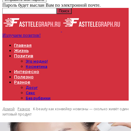
Пароль будет выслан Вам по электронной почте.
Излучаем позитив!
Главная
Жизнь
Позитив
Это модно!
Косметика
Интересно
Полезно
Разное
Досуг
Секс
Без рубрики
Домой
Разное
K-beauty как конвейер новизны — сколько живёт один
хитовый продукт