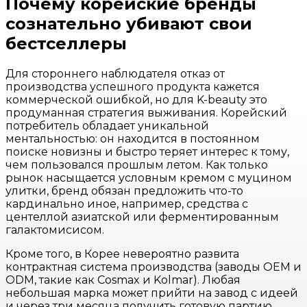
Почему корейские бренды
сознательно убивают свои
бестселлеры
Для стороннего наблюдателя отказ от
производства успешного продукта кажется
коммерческой ошибкой, но для K-beauty это
продуманная стратегия выживания. Корейский
потребитель обладает уникальной
ментальностью: он находится в постоянном
поиске новизны и быстро теряет интерес к тому,
чем пользовался прошлым летом. Как только
рынок насыщается условным кремом с муцином
улитки, бренд обязан предложить что-то
кардинально иное, например, средства с
центеллой азиатской или ферментированным
галактомисисом.
Кроме того, в Корее невероятно развита
контрактная система производства (заводы OEM и
ODM, такие как Cosmax и Kolmar). Любая
небольшая марка может прийти на завод с идеей
и через три месяца получить готовую партию