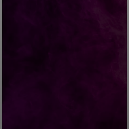
CONTACT@FAST.NEWS
ВЫБОР РЕДАКТОРА
Когда все увидели жену Жириновского,
были удивлены. И есть чему удивляться,
нужно сказать!
7 мудрых открыток о любви
РУБРИКАТОР
Жизнь
929
Позитив
791