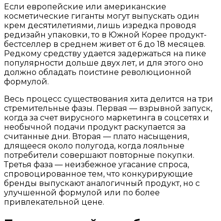
Если европейские или американские
косметические гиганты могут выпускать один
крем десятилетиями, лишь изредка проводя
редизайн упаковки, то в Южной Корее продукт-
бестселлер в среднем живет от 6 до 18 месяцев.
Редкому средству удается задержаться на пике
популярности дольше двух лет, и для этого оно
должно обладать поистине революционной
формулой.
Весь процесс существования хита делится на три
стремительные фазы. Первая — взрывной запуск,
когда за счет вирусного маркетинга в соцсетях и
необычной подачи продукт раскупается за
считанные дни. Вторая — плато насыщения,
длящееся около полугода, когда лояльные
потребители совершают повторные покупки.
Третья фаза — неизбежное угасание спроса,
спровоцированное тем, что конкурирующие
бренды выпускают аналогичный продукт, но с
улучшенной формулой или по более
привлекательной цене.