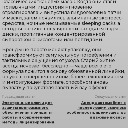
классических тканевых масок. Когда они стали
привычными, индустрия мгновенно
отреагировала и выпустила гидрогелевые патчи
и маски, затем появились альгинатные экспресс-
средства, ночные несмываемые sleeping packs, а
сегодня на пике популярности находятся пэды —
диски, пропитанные концентрированной
сывороткой с кислотами или пептидами.
Бренды не просто меняют упаковку, они
трансформируют саму культуру потребления и
тактильные ощущения от ухода. Старый хит не
всегда исчезает бесследно — чаще всего его
формула ложится в основу обновленной линейки,
но уже в совершенно ином, более технологичном
и интригующем формате, способном вновь
вызвать у покупателя заветный вау-эффект.
Предыдущая статья
Следующая статья
Электронные ключи для
Аренда автомобиля с
защиты программного
последующим выкупом:
обеспечения: принципы
особенности, преимущества
работы и современные
и важные нюансы
методы лицензирования