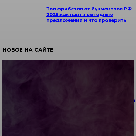
Топ фрибетов от букмекеров РФ
2025:как найти выгодные
предложения и что проверить
НОВОЕ НА САЙТЕ
Как научиться инкрустации стразами: техника,
материалы и практические упражнения
Как выбрать место для проведения корпоратива
или юбилея за городом
Diptyque: путеводитель по лучшим женским