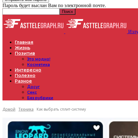
Пароль будет выслан Вам по электронной почте.
Излу
Главная
Жизнь
Позитив
Это модно!
Косметика
Интересно
Полезно
Разное
Досуг
Секс
Без рубрики
Домой
Техника
Как выбрать сплит-систему