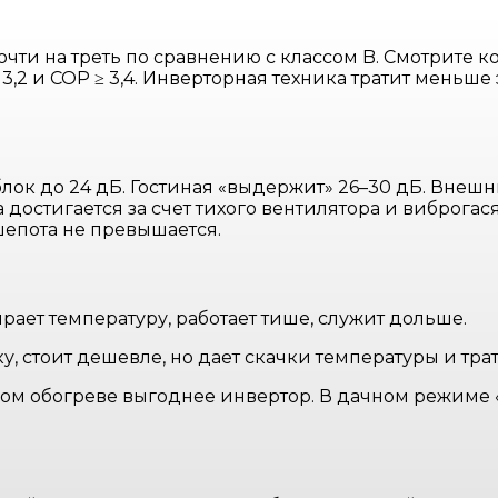
очти на треть по сравнению с классом B. Смотрите 
3,2 и COP ≥ 3,4. Инверторная техника тратит мень
ок до 24 дБ. Гостиная «выдержит» 26–30 дБ. Внешни
достигается за счет тихого вентилятора и виброга
шепота не превышается.
рает температуру, работает тише, служит дольше.
у, стоит дешевле, но дает скачки температуры и тр
ом обогреве выгоднее инвертор. В дачном режиме 