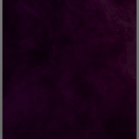
CONTACT@FAST.NEWS
ВЫБОР РЕДАКТОРА
25 раз, когда люди поняли, что встречались
со знаменитостями — но было уже поздно
Анекдот про табличку
РУБРИКАТОР
Жизнь
929
Позитив
791
Интересно
378