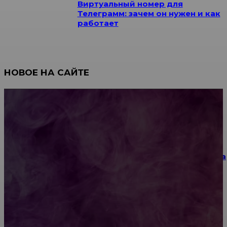
Виртуальный номер для
Телеграмм: зачем он нужен и как
работает
НОВОЕ НА САЙТЕ
Как научиться инкрустации стразами: техника,
материалы и практические упражнения
Как выбрать место для проведения корпоратива
или юбилея за городом
Diptyque: путеводитель по лучшим женским
ароматам для ценителей прекрасного