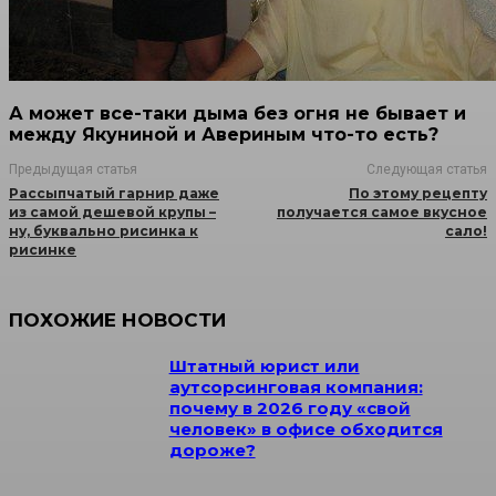
А может все-таки дыма без огня не бывает и
между Якуниной и Авериным что-то есть?
Предыдущая статья
Следующая статья
Рассыпчатый гарнир даже
По этому рецепту
из самой дешевой крупы –
получается самое вкусное
ну, буквально рисинка к
сало!
рисинке
ПОХОЖИЕ НОВОСТИ
Штатный юрист или
аутсорсинговая компания:
почему в 2026 году «свой
человек» в офисе обходится
дороже?