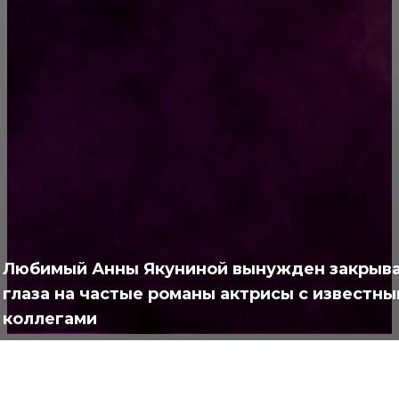
Женщина после сорока: как мы меняемся
РУБРИКАТОР
Жизнь
929
Позитив
791
Интересно
378
Любимый Анны Якуниной вынужден закрыв
Полезно
373
глаза на частые романы актрисы с известн
коллегами