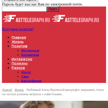
Пароль будет выслан Вам по электронной почте.
Излучаем позитив!
Главная
Жизнь
Позитив
Это модно!
Косметика
Интересно
Полезно
Разное
Досуг
Секс
Без рубрики
Домой
Жизнь
Любимый Анны Якуниной вынужден закрывать глаза
на частые романы актрисы с известными...