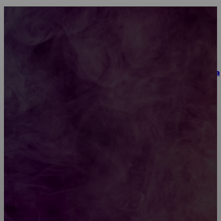
Как научиться инкрустации стразами: техника,
материалы и практические упражнения
Как выбрать место для проведения корпоратива
или юбилея за городом
Diptyque: путеводитель по лучшим женским
ароматам для ценителей прекрасного
Обязательный медосмотр в школу: закон и
ответственность родителей