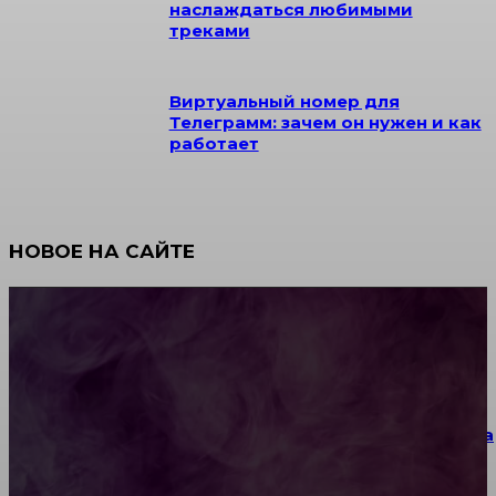
наслаждаться любимыми
треками
Виртуальный номер для
Телеграмм: зачем он нужен и как
работает
НОВОЕ НА САЙТЕ
Как научиться инкрустации стразами: техника,
материалы и практические упражнения
Как выбрать место для проведения корпоратива
или юбилея за городом