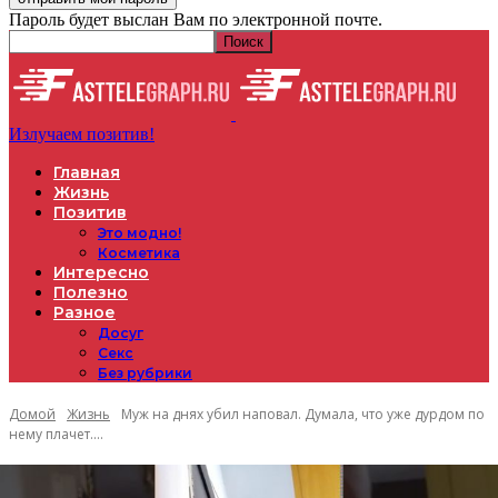
Пароль будет выслан Вам по электронной почте.
Излучаем позитив!
Главная
Жизнь
Позитив
Это модно!
Косметика
Интересно
Полезно
Разное
Досуг
Секс
Без рубрики
Домой
Жизнь
Муж на днях убил наповал. Думала, что уже дурдом по
нему плачет....