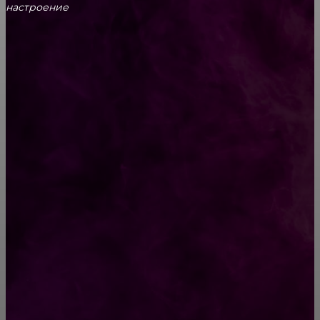
настроение
CONTACT@FAST.NEWS
ВЫБОР РЕДАКТОРА
«Все к лучшему» — слова, которые
перевернут Вашу жизнь
«Владислава» Рассказ
РУБРИКАТОР
Жизнь
929