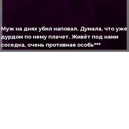
Позитив
791
Интересно
378
Муж на днях убил наповал. Думала, что уже
Полезно
373
дурдом по нему плачет. Живёт под нами
соседка, очень противная особь***