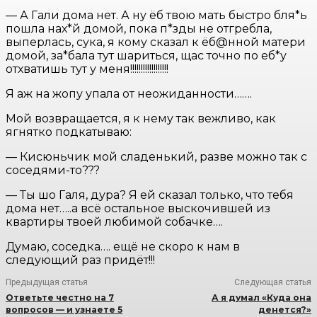
— А Гали дома нет. А ну ёб твою мать быстро бля*ь
пошла нах*й домой, пока п*зды не отгребла,
выперлась, сука, я кому сказал к ёб@нной матери
домой, за*бала тут шариться, щас точно по еб*у
отхватишь тут у меня!!!!!!!!!!!!!!!!!!
Я аж на жопу упала от неожиданности…….
Мой возвращается, я к нему так вежливо, как
ягнятко подкатываю:
— Кисюньчик мой сладенький, разве можно так с
соседями-то???
— Ты шо Галя, дура? Я ей сказал только, что тебя
дома нет…..а всё остальное выскочившей из
квартиры твоей любимой собачке….
Думаю, соседка…. ещё не скоро к нам в
следующий раз придёт!!!
Предыдущая статья
Следующая статья
Ответьте честно на 7
А я думал «Куда она
вопросов — и узнаете 5
денется?»