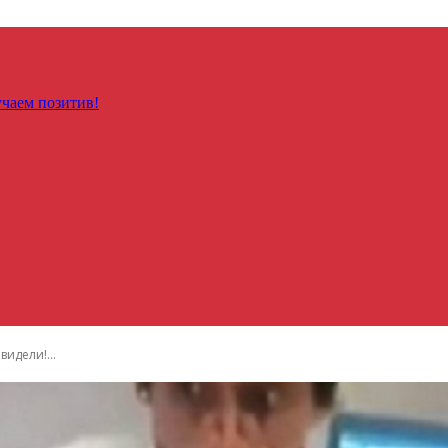
чаем позитив!
идели!...