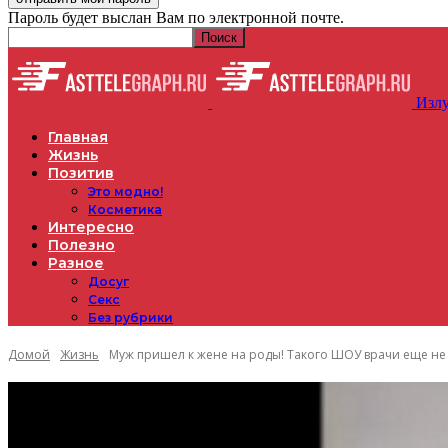
Пароль будет выслан Вам по электронной почте.
Излу
Главная
Жизнь
Позитив
Это модно!
Косметика
Интересно
Полезно
Разное
Досуг
Секс
Без рубрики
Домой
Жизнь
Муж пришел к жене на роды! Такого ШОУ врачи еще не в