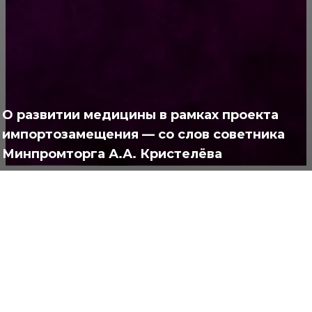
РУБРИКАТОР
Жизнь
929
Позитив
791
Интересно
378
О развитии медицины в рамках проекта
Полезно
373
импортозамещения — со слов советника
Минпромторга А.А. Кристелёва