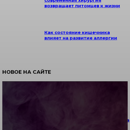
современная хирургия
возвращает питомцев к жизни
Как состояние кишечника
влияет на развитие аллергии
НОВОЕ НА САЙТЕ
Как научиться инкрустации стразами: техника,
материалы и практические упражнения
Как выбрать место для проведения корпоратива
или юбилея за городом