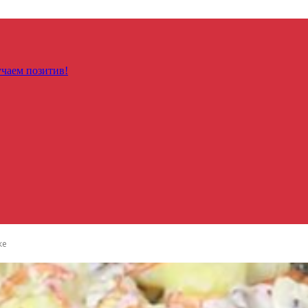
чаем позитив!
ке