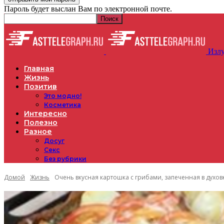
Пароль будет выслан Вам по электронной почте.
Излу
Главная
Жизнь
Позитив
Это модно!
Косметика
Интересно
Полезно
Разное
Досуг
Секс
Без рубрики
Домой
Жизнь
Очень вкусная картошка с грибами, запеченная в духов