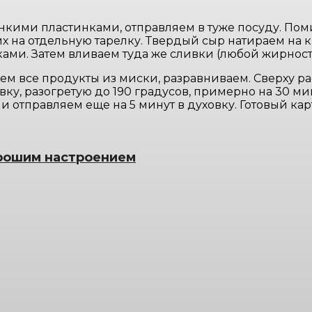
нкими пластинками, отправляем в туже посуду. По
 на отдельную тарелку. Твердый сыр натираем на к
ами. Затем вливаем туда же сливки (любой жирност
 все продукты из миски, разравниваем. Сверху ра
у, разогретую до 190 градусов, примерно на 30 мину
и отправляем еще на 5 минут в духовку. Готовый к
рошим настроением