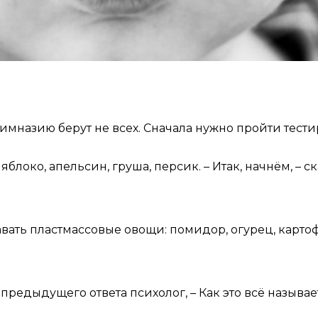
 гимназию берут не всех. Сначала нужно пройти тест
блоко, апельсин, груша, персик. – Итак, начнём, – с
тавать пластмассовые овощи: помидор, огурец, картоф
 предыдущего ответа психолог, – Как это всё называ