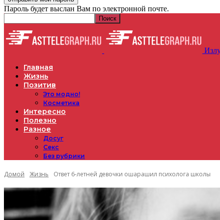
Пароль будет выслан Вам по электронной почте.
Излу
Главная
Жизнь
Позитив
Это модно!
Косметика
Интересно
Полезно
Разное
Досуг
Секс
Без рубрики
Домой
Жизнь
Ответ 6-летней девочки ошарашил психолога школы