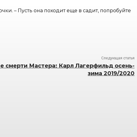
очки. – Пусть она походит еще в садит, попробуйте
Следующая статья
е смерти Мастера: Карл Лагерфильд осень-
зима 2019/2020