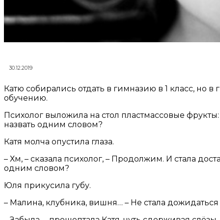
30.12.2019
Катю собирались отдать в гимназию в 1 класс, но в
обучению.
Психолог выложила на стол пластмассовые фрукты: я
назвать одним словом?
Катя молча опустила глаза.
– Хм, – сказала психолог, – Продолжим. И стала дос
одним словом?
Юля прикусила губу.
– Малина, клубника, вишня… – Не стала дожидаться
– Забыла, – прошептала Катя, чуть сдерживая слёзы.