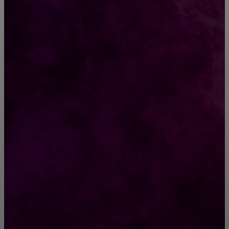
Художница создает поразительные
оптические иллюзии, а все потому, что она —
математик
Керамогранит под дерево: цена за м², от
чего зависит и как сэкономить
РУБРИКАТОР
Жизнь
929
Позитив
791
Интересно
378