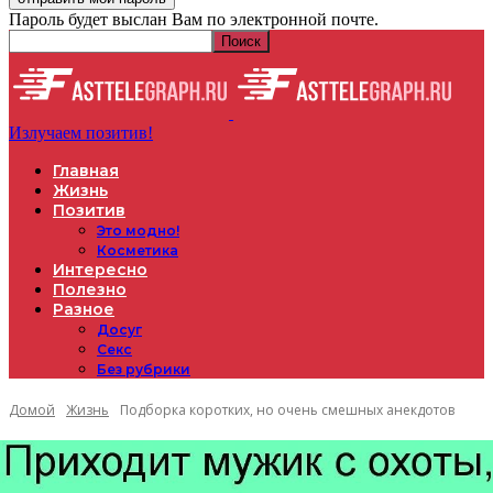
Пароль будет выслан Вам по электронной почте.
Излучаем позитив!
Главная
Жизнь
Позитив
Это модно!
Косметика
Интересно
Полезно
Разное
Досуг
Секс
Без рубрики
Домой
Жизнь
Подборка коротких, но очень смешных анекдотов