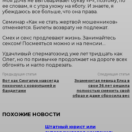
Моя дочь не выговаривает букву «Р», поэтому, по
ее словам, я с утра ухожу на яботу. И знаете, я
убеждаюсь все больше, что она права.
Семинар «Как не стать жертвой мошенников»
отменяется. Билеты возврату не подлежат.
Смех и cекc продлевают жизнь. Занимайтесь
cекcом! Посмеяться можно и на пенсии…
Удачливый сперматозоид уже лет тридцать как
Олег, но по привычке продолжает на дороге всех
обгонять и нагло подрезать.
Предыдущая статья
Следующая статья
Вот как Сингапур навсегда
Знаменитая певица Елка в
покончил с коррупцией и
свои 36 лет решила
бандитами
полностью сменить свой
образ и даже сбросила вес
ПОХОЖИЕ НОВОСТИ
Штатный юрист или