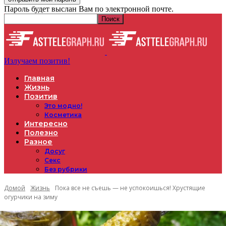
Пароль будет выслан Вам по электронной почте.
Излучаем позитив!
Главная
Жизнь
Позитив
Это модно!
Косметика
Интересно
Полезно
Разное
Досуг
Секс
Без рубрики
Домой
Жизнь
Пока все не съешь — не успокоишься! Хрустящие
огурчики на зиму