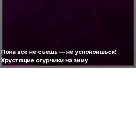
Жизнь
929
Позитив
791
Интересно
378
Полезно
373
Пока все не съешь — не успокоишься!
Хрустящие огурчики на зиму