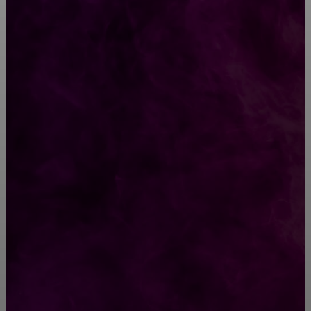
CONTACT@FAST.NEWS
ВЫБОР РЕДАКТОРА
Топ-10 лучших сериалов 2018 года, которые
ты обязан начать смотреть уже в эти
выходные
Однажды к Богу пришла женщина. Ее спина
была согнута под тяжестью большого
мешка…
РУБРИКАТОР