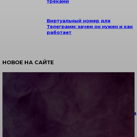
треками
Виртуальный номер для
Телеграмм: зачем он нужен и как
работает
НОВОЕ НА САЙТЕ
Как научиться инкрустации стразами: техника,
материалы и практические упражнения
Как выбрать место для проведения корпоратива
или юбилея за городом