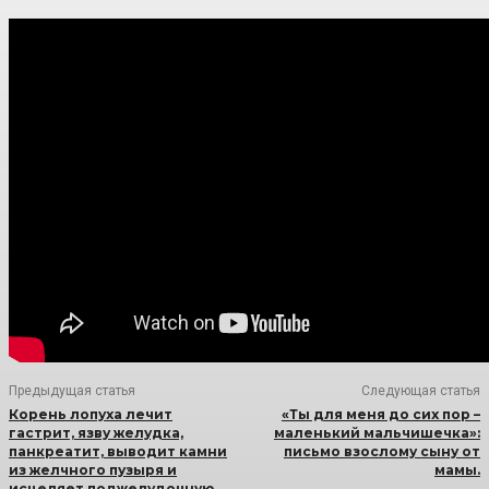
Предыдущая статья
Следующая статья
Корень лопуха лечит
«Ты для меня до сих пор –
гастрит, язву желудка,
маленький мальчишечка»:
панкреатит, выводит камни
письмо взослому сыну от
из желчного пузыря и
мамы.
исцеляет поджелудочную