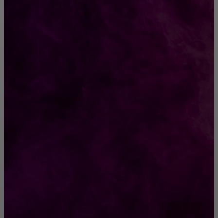
CONTACT@FAST.NEWS
ВЫБОР РЕДАКТОРА
Стоит ли покупать AirPods от Apple?
Десять приемов предотвратить деградацию
разума
РУБРИКАТОР
Жизнь
929
Позитив
791