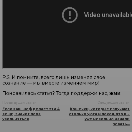
P.S. И помните, всего лишь изменяя свое
сознание — мы вместе изменяем мир!
Понравилась статья? Тогда поддержи нас,
жми
:
Предыдущая статья
Следующая статья
Если ваш шеф делает эти 4
Кошечки, которые излучают
вещи, значит пора
столько уюта и покоя, что вы
увольняться
уже невольно начали
зевать…