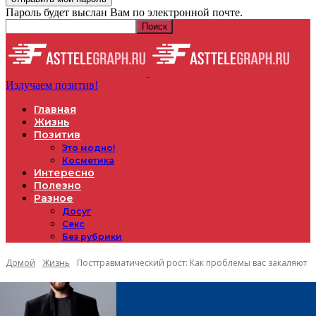
Пароль будет выслан Вам по электронной почте.
Излучаем позитив!
Главная
Жизнь
Позитив
Это модно!
Косметика
Интересно
Полезно
Разное
Досуг
Секс
Без рубрики
Домой
Жизнь
Посттравматический рост: Как проблемы вас закаляют