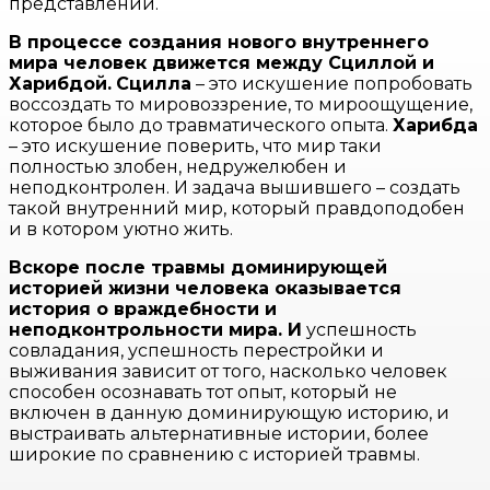
представлений.
В процессе создания нового внутреннего
мира человек движется между Сциллой и
Харибдой.
Сцилла
– это искушение попробовать
воссоздать то мировоззрение, то мироощущение,
которое было до травматического опыта.
Харибда
– это искушение поверить, что мир таки
полностью злобен, недружелюбен и
неподконтролен. И задача вышившего – создать
такой внутренний мир, который правдоподобен
и в котором уютно жить.
Вскоре после травмы доминирующей
историей жизни человека оказывается
история о враждебности и
неподконтрольности мира. И
успешность
совладания, успешность перестройки и
выживания зависит от того, насколько человек
способен осознавать тот опыт, который не
включен в данную доминирующую историю, и
выстраивать альтернативные истории, более
широкие по сравнению с историей травмы.