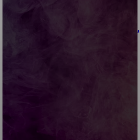
материалы и практические упражнения
Как выбрать место для проведения корпоратива
или юбилея за городом
Diptyque: путеводитель по лучшим женским
ароматам для ценителей прекрасного
Обязательный медосмотр в школу: закон и
ответственность родителей
Как открыть счет для бизнеса онлайн