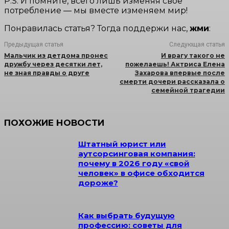
P.S. И помните, всего лишь изменяя свое
потребление — мы вместе изменяем мир!
Понравилась статья? Тогда поддержи нас,
жми
:
Предыдущая статья
Следующая статья
Мальчик из детдома пронес
И врагу такого не
дружбу через десятки лет,
пожелаешь! Актриса Елена
не зная правды о друге
Захарова впервые после
смерти дочери рассказала о
семейной трагедии
ПОХОЖИЕ НОВОСТИ
Штатный юрист или
аутсорсинговая компания:
почему в 2026 году «свой
человек» в офисе обходится
дороже?
Как выбрать будущую
профессию: советы для