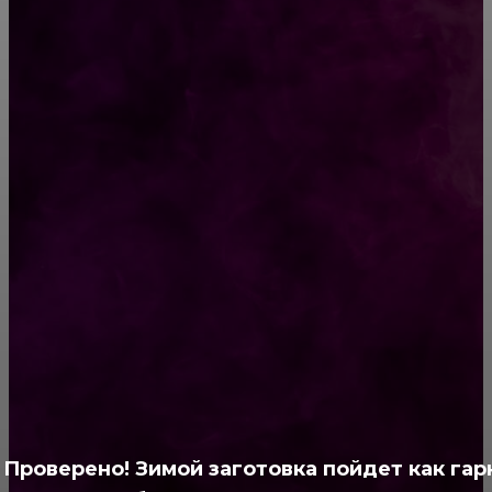
О женщинах с юмором
Причины популярности российских
телевизоров Hartens 50 дюймов
РУБРИКАТОР
Жизнь
929
Позитив
791
Интересно
378
Полезно
373
Проверено! Зимой заготовка пойдет как гар