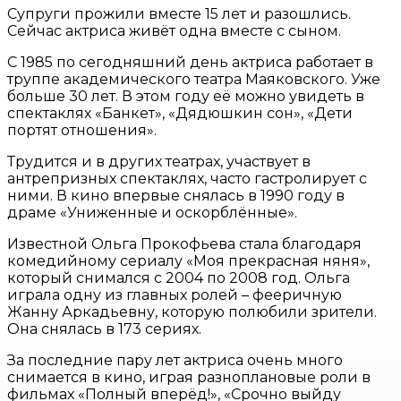
Супруги прожили вместе 15 лет и разошлись.
Сейчас актриса живёт одна вместе с сыном.
С 1985 по сегодняшний день актриса работает в
труппе академического театра Маяковского. Уже
больше 30 лет. В этом году её можно увидеть в
спектаклях «Банкет», «Дядюшкин сон», «Дети
портят отношения».
Трудится и в других театрах, участвует в
антрепризных спектаклях, часто гастролирует с
ними. В кино впервые снялась в 1990 году в
драме «Униженные и оскорблённые».
Известной Ольга Прокофьева стала благодаря
комедийному сериалу «Моя прекрасная няня»,
который снимался с 2004 по 2008 год. Ольга
играла одну из главных ролей – фееричную
Жанну Аркадьевну, которую полюбили зрители.
Она снялась в 173 сериях.
За последние пару лет актриса очень много
снимается в кино, играя разноплановые роли в
фильмах «Полный вперёд!», «Срочно выйду