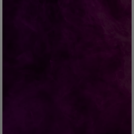
CONTACT@FAST.NEWS
ВЫБОР РЕДАКТОРА
Стало известно о роскошном подарке,
который Леонид Агутин подарит своей жене
на 50-летие
Статическая растяжка: Упражнения,
выравнивающие асимметрию тела
РУБРИКАТОР
Жизнь
929