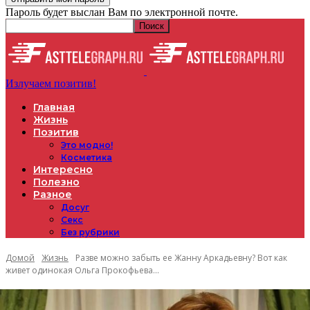
Пароль будет выслан Вам по электронной почте.
Излучаем позитив!
Главная
Жизнь
Позитив
Это модно!
Косметика
Интересно
Полезно
Разное
Досуг
Секс
Без рубрики
Домой
Жизнь
Разве можно забыть ее Жанну Аркадьевну? Вот как
живет одинокая Ольга Прокофьева...