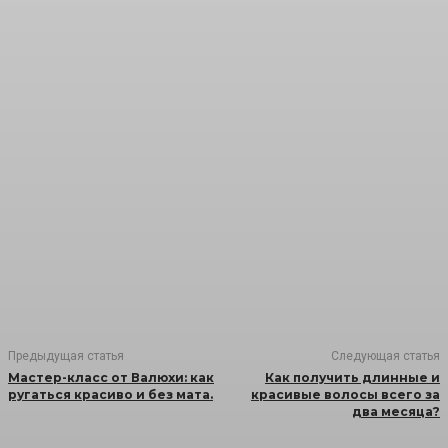
Предыдущая статья
Следующая статья
Мастер-класс от Валюхи: как
Как получить длинные и
ругаться красиво и без мата.
красивые волосы всего за
два месяца?