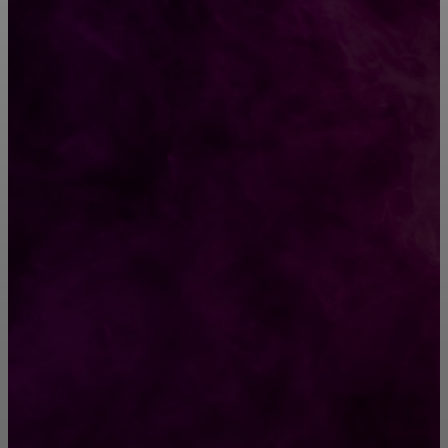
ВЫБОР РЕДАКТОРА
Как одеваться осенью красиво, если вы
женщина в теле: 9 образов
Можно ли научиться играть на гитаре без
преподавателя?
РУБРИКАТОР
Жизнь
929
Позитив
791
Интересно
378