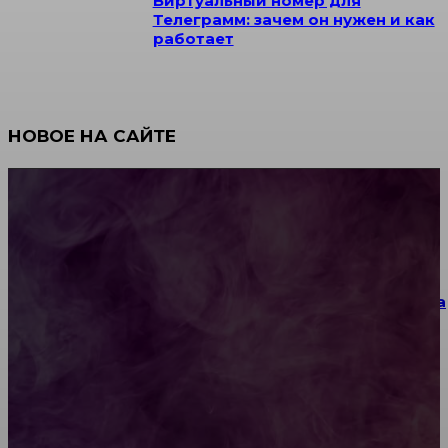
Виртуальный номер для
Телеграмм: зачем он нужен и как
работает
НОВОЕ НА САЙТЕ
Как научиться инкрустации стразами: техника,
материалы и практические упражнения
Как выбрать место для проведения корпоратива
или юбилея за городом
Diptyque: путеводитель по лучшим женским
ароматам для ценителей прекрасного