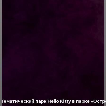
Маленькие женские хитрости от Эвелины
Хромченко
Гороскоп на 3 февраля 2019 для всех знаков
Зодиака
РУБРИКАТОР
Жизнь
929
Позитив
791
Интересно
378
Полезно
373
Тематический парк Hello Kitty в парке «Остр