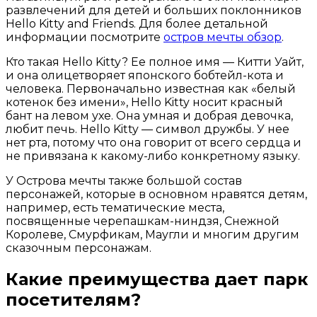
развлечений для детей и больших поклонников
Hello Kitty and Friends. Для более детальной
информации посмотрите
остров мечты обзор
.
Кто такая Hello Kitty? Ее полное имя — Китти Уайт,
и она олицетворяет японского бобтейл-кота и
человека. Первоначально известная как «белый
котенок без имени», Hello Kitty носит красный
бант на левом ухе. Она умная и добрая девочка,
любит печь. Hello Kitty — символ дружбы. У нее
нет рта, потому что она говорит от всего сердца и
не привязана к какому-либо конкретному языку.
У Острова мечты также большой состав
персонажей, которые в основном нравятся детям,
например, есть тематические места,
посвященные черепашкам-ниндзя, Снежной
Королеве, Смурфикам, Маугли и многим другим
сказочным персонажам.
Какие преимущества дает парк
посетителям?