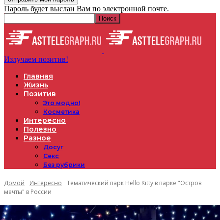
Пароль будет выслан Вам по электронной почте.
Излучаем позитив!
Главная
Жизнь
Позитив
Это модно!
Косметика
Интересно
Полезно
Разное
Досуг
Секс
Без рубрики
Домой
Интересно
Тематический парк Hello Kitty в парке "Остров
мечты" в России