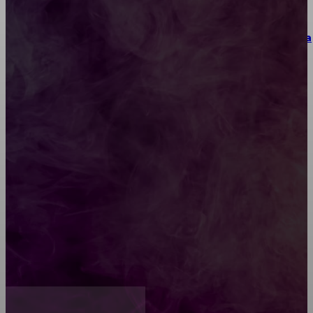
Как выбрать место для проведения корпоратива
или юбилея за городом
Diptyque: путеводитель по лучшим женским
ароматам для ценителей прекрасного
Обязательный медосмотр в школу: закон и
ответственность родителей
Как открыть счет для бизнеса онлайн