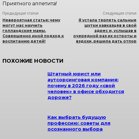
Приятного аппетита!
Предыдущая статья
Следующая статья
Невероятная статья: чему
Я устала терпеть сальные
могут нас научить
шутки кавказцев в свой
голландские мамы.
адрес и, услышав в
Совершенно иной подход к
очередной раз их остроты и
воспитанию детей!
вздохи, решила дать отпор
ПОХОЖИЕ НОВОСТИ
Штатный юрист или
аутсорсинговая компания:
почему в 2026 году «свой
человек» в офисе обходится
дороже?
Как выбрать будущую
профессию: советы для
осознанного выбора