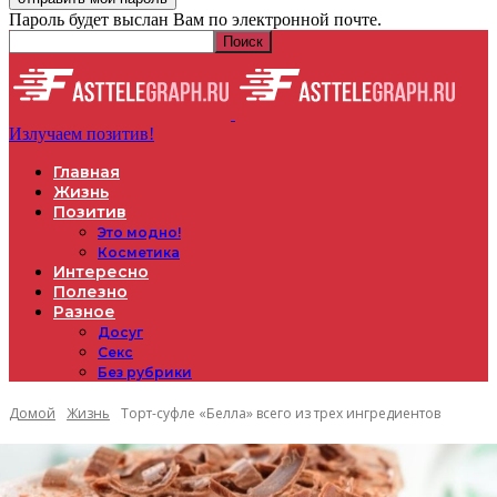
Пароль будет выслан Вам по электронной почте.
Излучаем позитив!
Главная
Жизнь
Позитив
Это модно!
Косметика
Интересно
Полезно
Разное
Досуг
Секс
Без рубрики
Домой
Жизнь
Торт-суфле «Белла» всего из трех ингредиентов