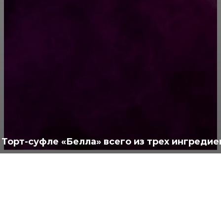
РУБРИКАТОР
Жизнь
929
Позитив
791
Интересно
378
Полезно
373
Торт-суфле «Белла» всего из трех ингредие