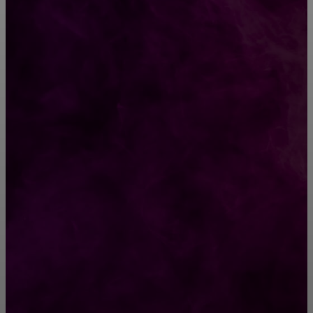
ВЫБОР РЕДАКТОРА
Самые популярные и эффективные экспресс-
диеты
В каком месяце девушка родилась — такой у
нее и характер. Попадание 100%
РУБРИКАТОР
Жизнь
929
Позитив
791
Интересно
378