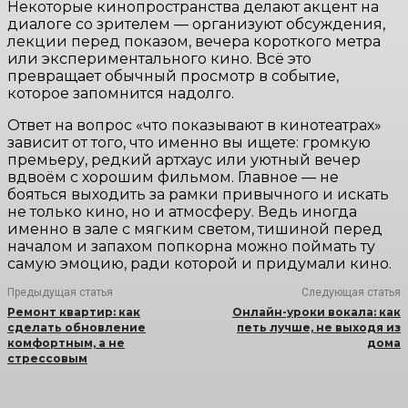
Некоторые кинопространства делают акцент на
диалоге со зрителем — организуют обсуждения,
лекции перед показом, вечера короткого метра
или экспериментального кино. Всё это
превращает обычный просмотр в событие,
которое запомнится надолго.
Ответ на вопрос «что показывают в кинотеатрах»
зависит от того, что именно вы ищете: громкую
премьеру, редкий артхаус или уютный вечер
вдвоём с хорошим фильмом. Главное — не
бояться выходить за рамки привычного и искать
не только кино, но и атмосферу. Ведь иногда
именно в зале с мягким светом, тишиной перед
началом и запахом попкорна можно поймать ту
самую эмоцию, ради которой и придумали кино.
Предыдущая статья
Следующая статья
Ремонт квартир: как
Онлайн-уроки вокала: как
сделать обновление
петь лучше, не выходя из
комфортным, а не
дома
стрессовым