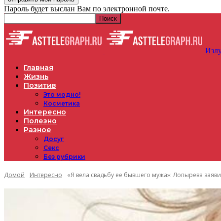
Пароль будет выслан Вам по электронной почте.
Излу
Главная
Жизнь
Позитив
Это модно!
Косметика
Интересно
Полезно
Разное
Досуг
Секс
Без рубрики
Домой
Интересно
«Я вела свадьбу ее бывшего мужа»: Лопырева заявила