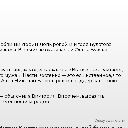
юбви Виктории Лопыревой и Игоря Булатова
знеса. В их числе оказалась и Ольга Бузова.
я правда» модель заявила: «Вы всерьез считаете,
 мужа и Насти Костенко — это единственное, что
а. А вот Николай Басков решил поддержать свою
 — объяснила Виктория. Впрочем, выразить
ременности и родов.
Следующая статья
Номер Кармы — и узнаете, какой будет ваша