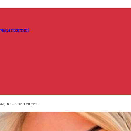
чаем позитив!
, что ее не волнует...