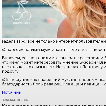
задела за живое не только интернет-пользователей,
«Спать с женатыми мужчинами — это дно», — корот
Впрочем, ее слова, видимо, совсем не расстроили
что меня может интересовать мнение Бузовой? Вме
нас хоть как-то связывает». Не задевают Лопырев
подругу.
«Он поступил как настоящий мужчина, первым позв
благодарность Лопырева решила еще и певице Нюш
Источник
Предыдущая статья
Кто в семье главный – настоящий мужчина 