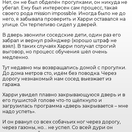
Нет, он не был обделён прогулками, он никуда не
убегал. Ему был интересен сам процесс, такая
своего рода mission impossible. Иногда было не до
него, я забывала проверить и Харри оставался на
улице. Он терпеливо сидел у дверей.
В дверь звонили соседские дети, один раз его
забрал и вернул рэйнджер (хорошо штраф не
взял). В таких случаях Харри получал строгий
выговор, но процесс обучения шёл очень
медленно.
Тут недавно мы возвращались домой с прогулки.
До дома метров сто, идём без поводка. Через
дорогу незнакомый нам сосед выезжает из
гаража.
Харри увидел плавно закрывающуюся дверь и в
его пушистой голове что-то щёлкнуло и
загрузилась программа «дверь закрывается – мне
надо успеть».
И он рванул со всех собачьих ног через дорогу,
через газоны, но… не успел. Со всей дури он