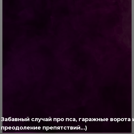
Турмалин: значение и свойства камня
Лунный день сегодня. Стрижка волос 7
февраля 2019 года
РУБРИКАТОР
Жизнь
929
Позитив
791
Интересно
378
Полезно
373
Забавный случай про пса, гаражные ворота 
преодоление препятствий…)