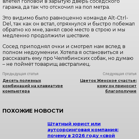
влетел головой в зарытую дверь соседского
гаража, да так что отскочил на пол метра.
Это видимо было равноценно команде Alt-Ctrl-
Del, так как он встал, отряхнулся и быстро побежал
обратно ко мне, занял своё место в строю и мы
медленно продолжили шествие.
Сосед приподнял очки и смотрел нам вслед в
полном недоумении. Хотела я остановиться и
рассказать ему про Челябинских собак, но думаю
– не поймёт товарищ австралиец.
Предыдущая статья
Следующая статья
Десять полезных
Цветок Женское счастье:
комбинаций на клавиатуре
кому он приносит
компьютера
благополучие
ПОХОЖИЕ НОВОСТИ
Штатный юрист или
аутсорсинговая компания:
почему в 2026 году «свой