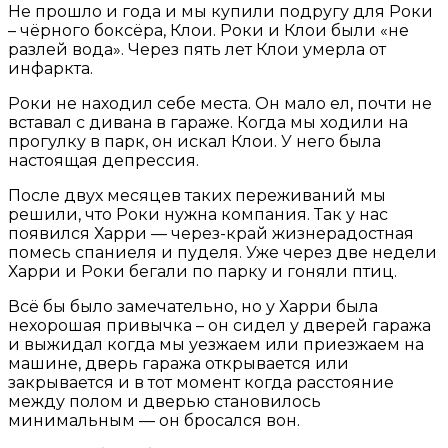
Не прошло и года и мы купили подругу для Роки
– чёрного боксёра, Клои. Роки и Клои были «не
разлей вода». Через пять лет Клои умерла от
инфаркта.
Роки не находил себе места. Он мало ел, почти не
вставал с дивана в гараже. Когда мы ходили на
прогулку в парк, он искал Клои. У него была
настоящая депрессия.
После двух месяцев таких переживаний мы
решили, что Роки нужна компания. Так у нас
появился Харри — через-край жизнерадостная
помесь спаниеля и пуделя. Уже через две недели
Харри и Роки бегали по парку и гоняли птиц.
Всё бы было замечательно, но у Харри была
нехорошая привычка – он сидел у дверей гаража
и выжидал когда мы уезжаем или приезжаем на
машине, дверь гаража открывается или
закрывается и в тот момент когда расстояние
между полом и дверью становилось
минимальным — он бросался вон.