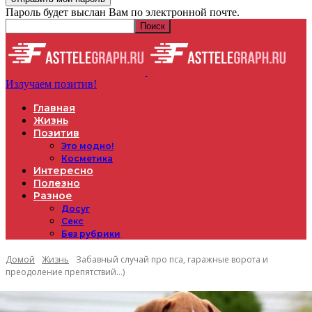
Пароль будет выслан Вам по электронной почте.
Излучаем позитив!
Главная
Жизнь
Позитив
Это модно!
Косметика
Интересно
Полезно
Разное
Досуг
Секс
Без рубрики
Домой
Жизнь
Забавный случай про пса, гаражные ворота и
преодоление препятствий…)