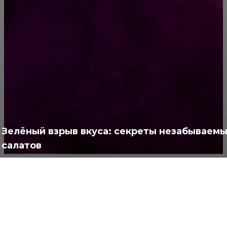
РУБРИКАТОР
Жизнь
929
Позитив
791
Интересно
378
Полезно
373
Зелёный взрыв вкуса: секреты незабываемы
салатов