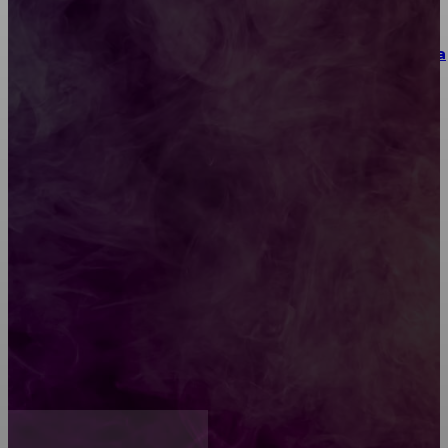
Как выбрать место для проведения корпоратива
или юбилея за городом
Diptyque: путеводитель по лучшим женским
ароматам для ценителей прекрасного
Обязательный медосмотр в школу: закон и
ответственность родителей
Как открыть счет для бизнеса онлайн