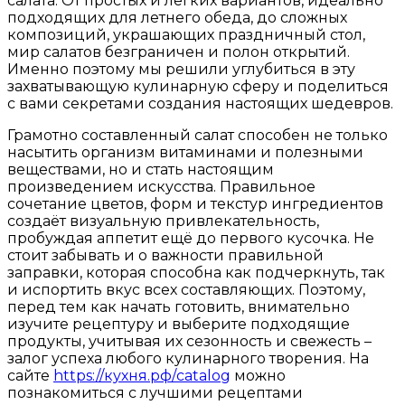
салата. От простых и лёгких вариантов, идеально
подходящих для летнего обеда, до сложных
композиций, украшающих праздничный стол,
мир салатов безграничен и полон открытий.
Именно поэтому мы решили углубиться в эту
захватывающую кулинарную сферу и поделиться
с вами секретами создания настоящих шедевров.
Грамотно составленный салат способен не только
насытить организм витаминами и полезными
веществами, но и стать настоящим
произведением искусства. Правильное
сочетание цветов, форм и текстур ингредиентов
создаёт визуальную привлекательность,
пробуждая аппетит ещё до первого кусочка. Не
стоит забывать и о важности правильной
заправки, которая способна как подчеркнуть, так
и испортить вкус всех составляющих. Поэтому,
перед тем как начать готовить, внимательно
изучите рецептуру и выберите подходящие
продукты, учитывая их сезонность и свежесть –
залог успеха любого кулинарного творения. На
сайте
https://кухня.рф/catalog
можно
познакомиться с лучшими рецептами