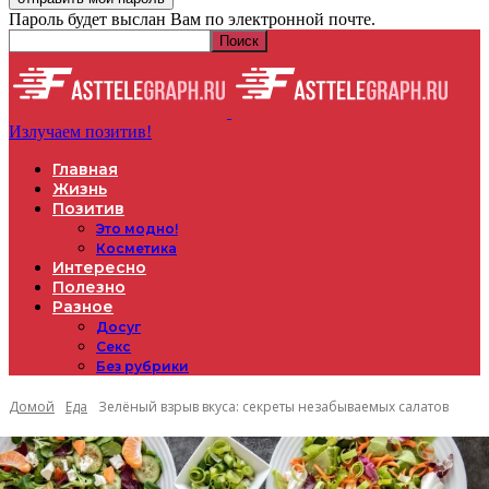
Пароль будет выслан Вам по электронной почте.
Излучаем позитив!
Главная
Жизнь
Позитив
Это модно!
Косметика
Интересно
Полезно
Разное
Досуг
Секс
Без рубрики
Домой
Еда
Зелёный взрыв вкуса: секреты незабываемых салатов