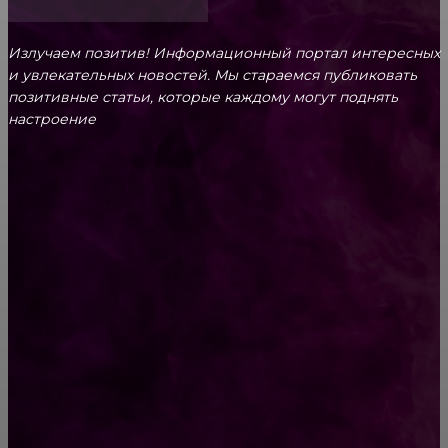
Излучаем позитив! Информационный портал интересных
и увлекательных новоcтей. Мы стараемся публиковать
позитивные статьи, которые каждому могут поднять
настроение
CONTACT@FAST.NEWS
ВЫБОР РЕДАКТОРА
Кремы для лица Margy’s – люксовый уход за
кожей
Смешные надписи, тексты, объявления и
реклама [20 Фото]