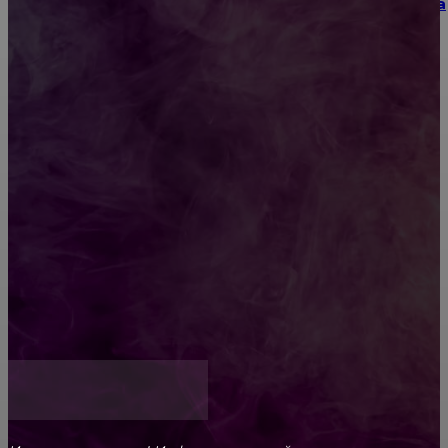
Как выбрать место для проведения корпоратива
или юбилея за городом
Diptyque: путеводитель по лучшим женским
ароматам для ценителей прекрасного
Обязательный медосмотр в школу: закон и
ответственность родителей
Как открыть счет для бизнеса онлайн