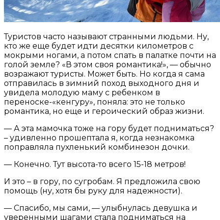
Туристов часто называют странными людьми. Ну,
кто же еще будет идти десятки километров с
мокрыми ногами, а потом спать в палатке почти на
голой земле? «В этом своя романтика!», — обычно
возражают туристы. Может быть. Но когда я сама
отправилась в зимний поход выходного дня и
увидела молодую маму с ребенком в
переноске-«кенгуру», поняла: это не только
романтика, но еще и героический образ жизни.
— А эта мамочка тоже на гору будет подниматься?
– удивленно прошептала я, когда незнакомка
поправляла пухленький комбинезон дочки.
— Конечно. Тут высота-то всего 15-18 метров!
И это – в гору, по сугробам. Я предложила свою
помощь (ну, хотя бы руку для надежности).
— Спасибо, мы сами, — улыбнулась девушка и
уверенными шагами стала подниматься на