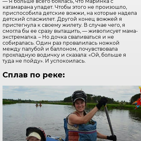
— Я больше всего боялась, что Маринка с
катамарана упадет. Чтобы этого не произошло,
приспособила детские вожжи, на которые надела
детский спасжилет. Другой конец вожжей я
пристегнула к своему жилету. В случае чего, я
смогла бы ее сразу вытащить, — живописует мама-
экстремалка. – Но дочка сваливаться и не
собиралась. Один раз провалилась ножкой
между палубой и баллоном, почувствовала
прохладную водичку и сказала: «Ой, больше я
туда не пойду». И успокоилась.
Сплав по реке: