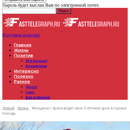
Пароль будет выслан Вам по электронной почте.
Излучаем позитив!
Главная
Жизнь
Позитив
Это модно!
Косметика
Интересно
Полезно
Разное
Досуг
Секс
Без рубрики
Домой
Жизнь
Женщина с Урала водит свою 3-летнюю дочь в горные
походы.