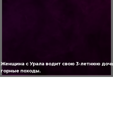
РУБРИКАТОР
Жизнь
929
Позитив
791
Интересно
378
Полезно
373
Женщина с Урала водит свою 3-летнюю дочь
горные походы.