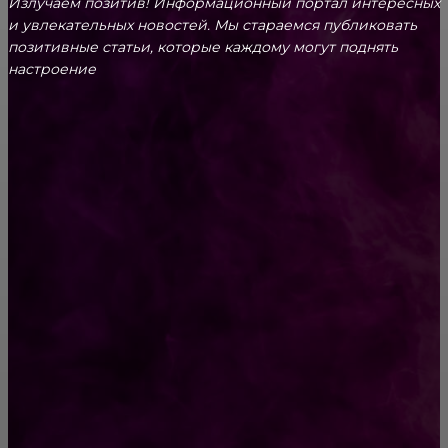
Излучаем позитив! Информационный портал интересных
и увлекательных новоcтей. Мы стараемся публиковать
позитивные статьи, которые каждому могут поднять
настроение
CONTACT@FAST.NEWS
ВЫБОР РЕДАКТОРА
Роскошные букеты, горнолыжный склон и
праздничный фейерверк: как Ольга Бузова
отметила 33-летие
Популярные музыканты 20 века: Фредди
Меркьюри, Майкл Джексон, Джон Леннон и
другие