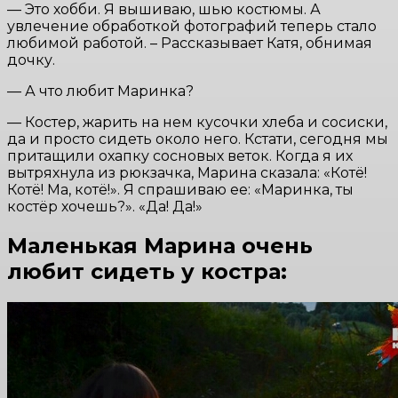
— Это хобби. Я вышиваю, шью костюмы. А
увлечение обработкой фотографий теперь стало
любимой работой. – Рассказывает Катя, обнимая
дочку.
— А что любит Маринка?
— Костер, жарить на нем кусочки хлеба и сосиски,
да и просто сидеть около него. Кстати, сегодня мы
притащили охапку сосновых веток. Когда я их
вытряхнула из рюкзачка, Марина сказала: «Котё!
Котё! Ма, котё!». Я спрашиваю ее: «Маринка, ты
костёр хочешь?». «Да! Да!»
Маленькая Марина очень
любит сидеть у костра: