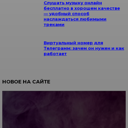
Слушать музыку онлайн
бесплатно в хорошем качестве
— удобный способ
наслаждаться любимыми
треками
Виртуальный номер для
Телеграмм: зачем он нужен и как
работает
НОВОЕ НА САЙТЕ
Как научиться инкрустации стразами: техника,
материалы и практические упражнения