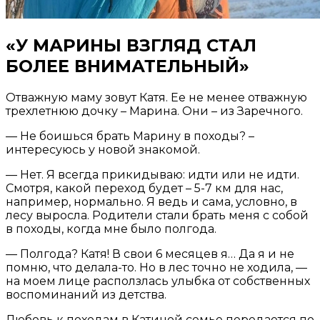
«У МАРИНЫ ВЗГЛЯД СТАЛ
БОЛЕЕ ВНИМАТЕЛЬНЫЙ»
Отважную маму зовут Катя. Ее не менее отважную
трехлетнюю дочку – Марина. Они – из Заречного.
— Не боишься брать Марину в походы? –
интересуюсь у новой знакомой.
— Нет. Я всегда прикидываю: идти или не идти.
Смотря, какой переход будет – 5-7 км для нас,
например, нормально. Я ведь и сама, условно, в
лесу выросла. Родители стали брать меня с собой
в походы, когда мне было полгода.
— Полгода? Катя! В свои 6 месяцев я… Да я и не
помню, что делала-то. Но в лес точно не ходила, —
на моем лице расползлась улыбка от собственных
воспоминаний из детства.
Любовь к походам в Катиной семье передается по