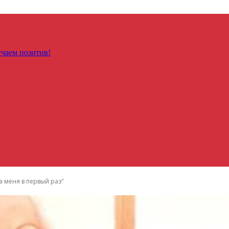
чаем позитив!
ла меня в первый раз″