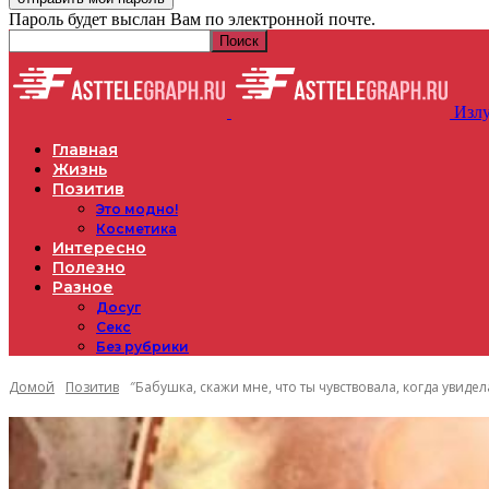
Пароль будет выслан Вам по электронной почте.
Излу
Главная
Жизнь
Позитив
Это модно!
Косметика
Интересно
Полезно
Разное
Досуг
Секс
Без рубрики
Домой
Позитив
″Бабушка, скажи мне, что ты чувствовала, когда увиде