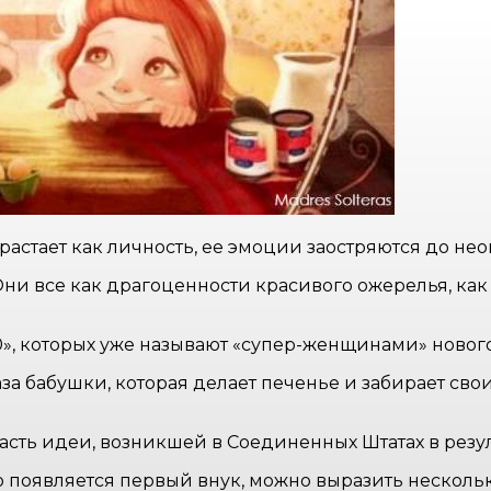
растает как личность, ее эмоции заостряются до не
Они все как драгоценности красивого ожерелья, как
.0», которых уже называют «супер-женщинами» новог
за бабушки, которая делает печенье и забирает сво
часть идеи, возникшей в Соединенных Штатах в резу
но появляется первый внук, можно выразить нескольк