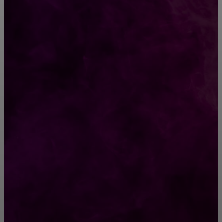
7 самых красивых plus size моделей
Топ-10 лучших сериалов 2018 года, которые
ты обязан начать смотреть уже в эти
выходные
РУБРИКАТОР
Жизнь
929
Позитив
791
Интересно
378
Полезно
373