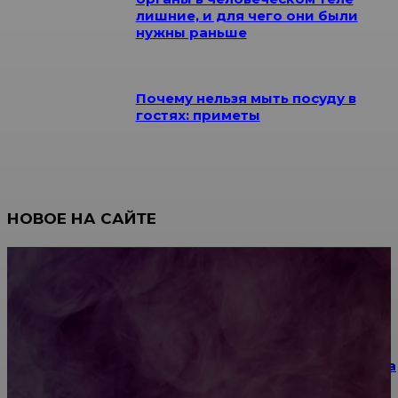
лишние, и для чего они были
нужны раньше
Почему нельзя мыть посуду в
гостях: приметы
НОВОЕ НА САЙТЕ
Как научиться инкрустации стразами: техника,
материалы и практические упражнения
Как выбрать место для проведения корпоратива
или юбилея за городом