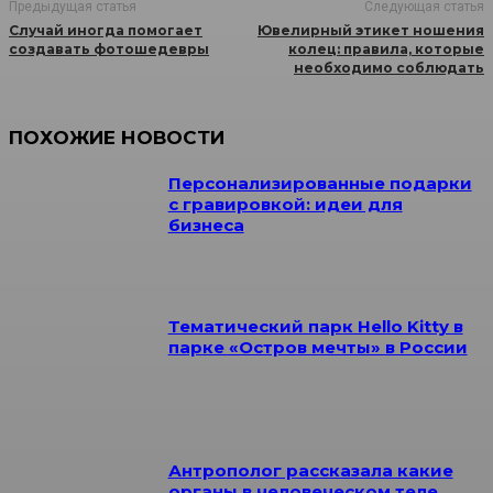
Предыдущая статья
Следующая статья
Случай иногда помогает
Ювелирный этикет ношения
создавать фотошедевры
колец: правила, которые
необходимо соблюдать
ПОХОЖИЕ НОВОСТИ
Персонализированные подарки
с гравировкой: идеи для
бизнеса
Тематический парк Hello Kitty в
парке «Остров мечты» в России
Антрополог рассказала какие
органы в человеческом теле