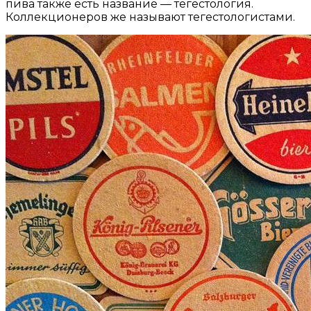
пива также есть название — тегестология.
Коллекционеров же называют тегестологистами.