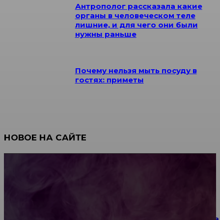
Антрополог рассказала какие
органы в человеческом теле
лишние, и для чего они были
нужны раньше
Почему нельзя мыть посуду в
гостях: приметы
НОВОЕ НА САЙТЕ
Как научиться инкрустации стразами: техника,
материалы и практические упражнения
Как выбрать место для проведения корпоратива