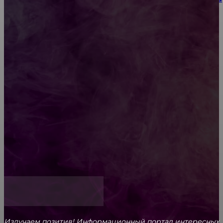
или юбилея за городом
Diptyque: путеводитель по лучшим женским
ароматам для ценителей прекрасного
Обязательный медосмотр в школу: закон и
ответственность родителей
Как открыть счет для бизнеса онлайн
Излучаем позитив! Информационный портал интересных