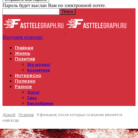
Пароль будет выслан Вам по электронной почте.
Излучаем позитив!
Главная
Жизнь
Позитив
Это модно!
Косметика
Интересно
Полезно
Разное
Досуг
Секс
Без рубрики
Домой
Позитив
9 фильмов, после которых сознание меняется
навсегда