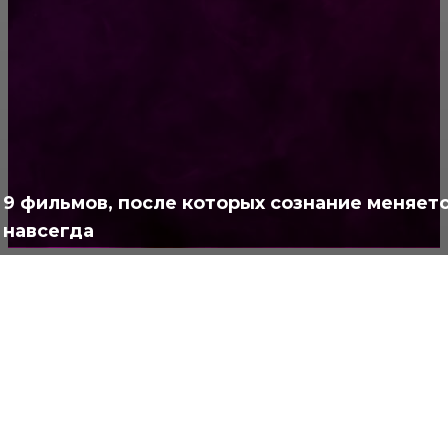
РУБРИКАТОР
Жизнь
929
Позитив
791
Интересно
378
Полезно
373
9 фильмов, после которых сознание меняет
навсегда