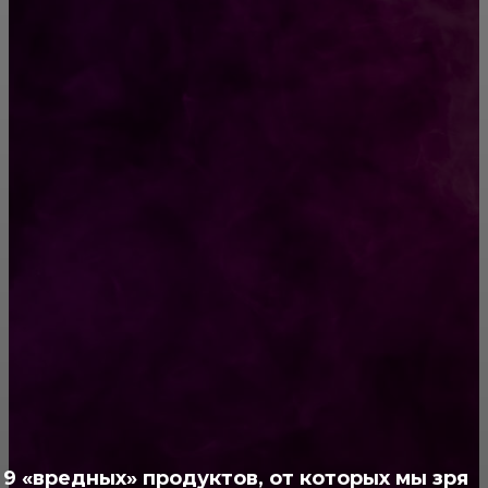
Дать бой колхозу: Джей Ло показывает, как
должна выглядеть женщина под 50
Почему нужно срочно заклеить свою веб-
камеру
РУБРИКАТОР
Жизнь
929
Позитив
791
Интересно
378
Полезно
373
9 «вредных» продуктов, от которых мы зря