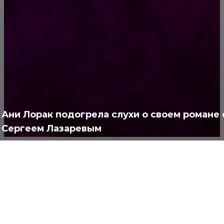
РУБРИКАТОР
Жизнь
929
Позитив
791
Интересно
378
Полезно
373
Ани Лорак подогрела слухи о своем романе 
Сергеем Лазаревым