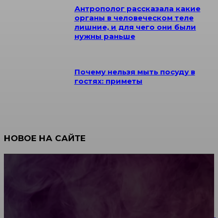
Антрополог рассказала какие
органы в человеческом теле
лишние, и для чего они были
нужны раньше
Почему нельзя мыть посуду в
гостях: приметы
НОВОЕ НА САЙТЕ
Как научиться инкрустации стразами: техника,
материалы и практические упражнения