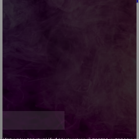
Как выбрать место для проведения корпоратива
или юбилея за городом
Diptyque: путеводитель по лучшим женским
ароматам для ценителей прекрасного
Обязательный медосмотр в школу: закон и
ответственность родителей
Как открыть счет для бизнеса онлайн