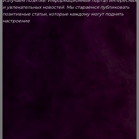
Излучаем позитив! Информационный портал интересных
и увлекательных новоcтей. Мы стараемся публиковать
позитивные статьи, которые каждому могут поднять
настроение
CONTACT@FAST.NEWS
ВЫБОР РЕДАКТОРА
Автоматизированные системы учета
алкоголя: как технологии обеспечивают
точный контроль и соблюдение закона
Секреты кристально чистой воды: выбираем
фильтр под мойку