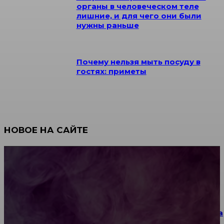
органы в человеческом теле
лишние, и для чего они были
нужны раньше
Почему нельзя мыть посуду в
гостях: приметы
НОВОЕ НА САЙТЕ
Как научиться инкрустации стразами: техника,
материалы и практические упражнения
Как выбрать место для проведения корпоратива
или юбилея за городом