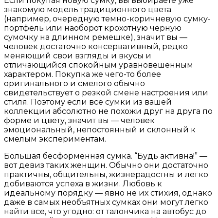
Если покупая новую сумку, вы выбираете уже
знакомую модель традиционного цвета
(например, очередную темно-коричневую сумку-
портфель или наоборот крохотную черную
сумочку на длинном ремешке), значит вы —
человек достаточно консервативный, редко
меняющий свои взгляды и вкусы и
отличающийся спокойным уравновешенным
характером. Покупка же чего-то более
оригинального и смелого обычно
свидетельствует о резкой смене настроения или
стиля. Поэтому если все сумки из вашей
коллекции абсолютно не похожи друг на друга по
форме и цвету, значит вы — человек
эмоциональный, непостоянный и склонный к
смелым экспериментам.
Большая бесформенная сумка. “Будь активна!” —
вот девиз таких женщин. Обычно они достаточно
практичны, общительны, жизнерадостны и легко
добиваются успеха в жизни. Любовь к
идеальному порядку — явно не их стихия, однако
даже в самых необъятных сумках они могут легко
найти все, что угодно: от талончика на автобус до