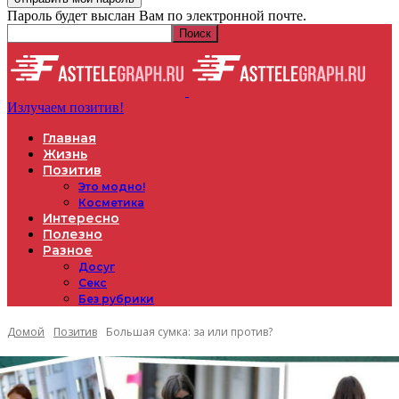
Пароль будет выслан Вам по электронной почте.
Излучаем позитив!
Главная
Жизнь
Позитив
Это модно!
Косметика
Интересно
Полезно
Разное
Досуг
Секс
Без рубрики
Домой
Позитив
Большая сумка: за или против?