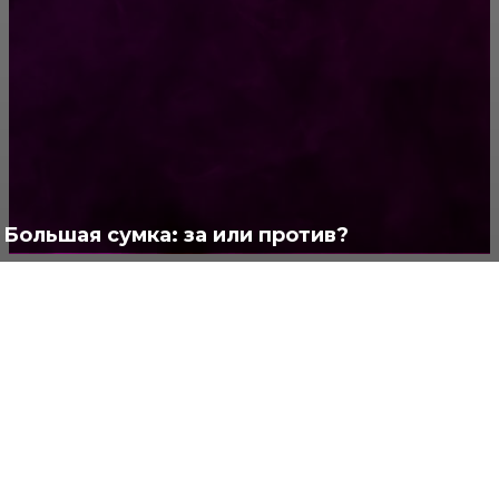
Жизнь
929
Позитив
791
Интересно
378
Полезно
373
Большая сумка: за или против?