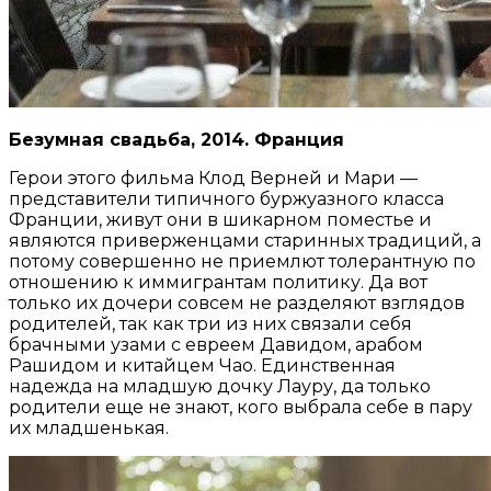
Безумная свадьба, 2014. Франция
Герои этого фильма Клод Верней и Мари —
представители типичного буржуазного класса
Франции, живут они в шикарном поместье и
являются приверженцами старинных традиций, а
потому совершенно не приемлют толерантную по
отношению к иммигрантам политику. Да вот
только их дочери совсем не разделяют взглядов
родителей, так как три из них связали себя
брачными узами с евреем Давидом, арабом
Рашидом и китайцем Чао. Единственная
надежда на младшую дочку Лауру, да только
родители еще не знают, кого выбрала себе в пару
их младшенькая.