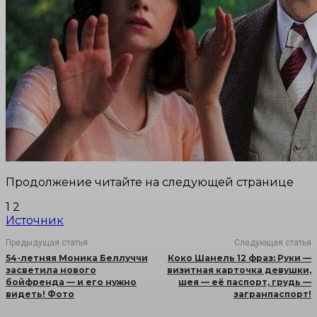
Продолжение читайте на следующей странице
1 2
Источник
Предыдущая статья
Следующая статья
54-летняя Моника Беллуччи
Коко Шанель 12 фраз: Руки —
засветила нового
визитная карточка девушки,
бойфренда — и его нужно
шея — её паспорт, грудь —
видеть! Фото
загранпаспорт!