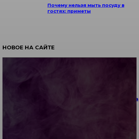
Почему нельзя мыть посуду в
гостях: приметы
НОВОЕ НА САЙТЕ
Как научиться инкрустации стразами: техника,
материалы и практические упражнения
Как выбрать место для проведения корпоратива
или юбилея за городом
Diptyque: путеводитель по лучшим женским
ароматам для ценителей прекрасного