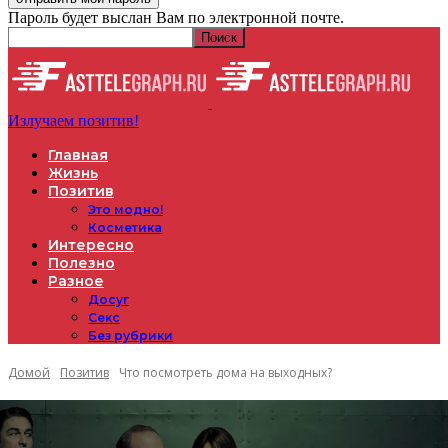
Пароль будет выслан Вам по электронной почте.
Излучаем позитив!
Главная
Жизнь
Позитив
Это модно!
Косметика
Интересно
Полезно
Разное
Досуг
Секс
Без рубрики
Домой
Позитив
Что посмотреть дома на выходных?