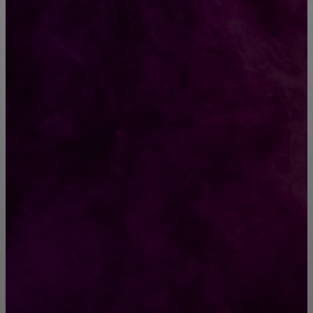
CONTACT@FAST.NEWS
ВЫБОР РЕДАКТОРА
15 total-white образов, которые нужно
повторить весной
Почтовые серверы: принципы работы,
особенности выбора и роль в современной
корпоративной коммуникации
РУБРИКАТОР
Жизнь
929
Позитив
791