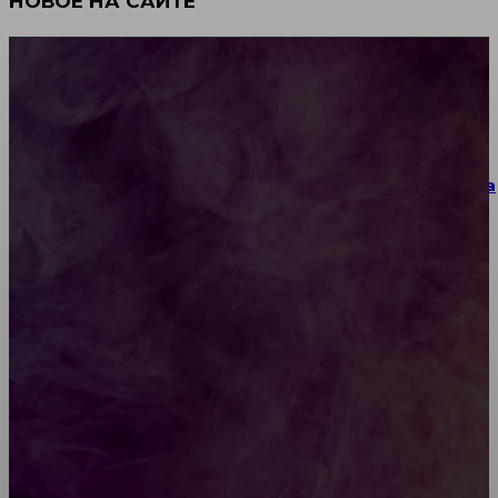
НОВОЕ НА САЙТЕ
Как научиться инкрустации стразами: техника,
материалы и практические упражнения
Как выбрать место для проведения корпоратива
или юбилея за городом
Diptyque: путеводитель по лучшим женским
ароматам для ценителей прекрасного
Обязательный медосмотр в школу: закон и
ответственность родителей