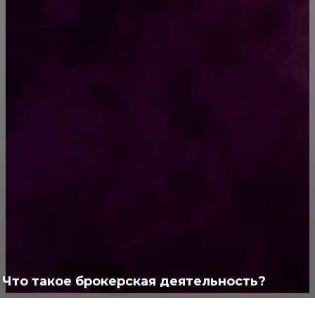
Современное решение для точной
обработки металла: лазерная резка на заказ
РУБРИКАТОР
Жизнь
929
Позитив
791
Интересно
378
Полезно
373
Что такое брокерская деятельность?