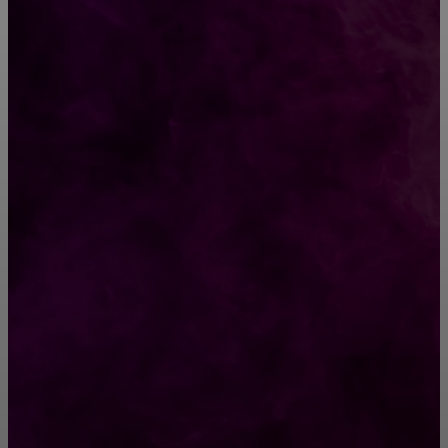
ВЫБОР РЕДАКТОРА
Как Валька с Машкой в дом богатство
привлекали! 😉
Полнолуние в январе 2019 года
РУБРИКАТОР
Жизнь
929
Позитив
791
Интересно
378
Полезно
373