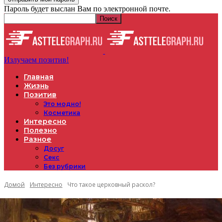
Пароль будет выслан Вам по электронной почте.
Излучаем позитив!
Главная
Жизнь
Позитив
Это модно!
Косметика
Интересно
Полезно
Разное
Досуг
Секс
Без рубрики
Домой
Интересно
Что такое церковный раскол?