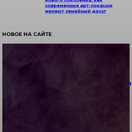
современные арт-локации
меняют семейный досуг
НОВОЕ НА САЙТЕ
Как научиться инкрустации стразами: техника,
материалы и практические упражнения
Как выбрать место для проведения корпоратива
или юбилея за городом
Diptyque: путеводитель по лучшим женским
ароматам для ценителей прекрасного