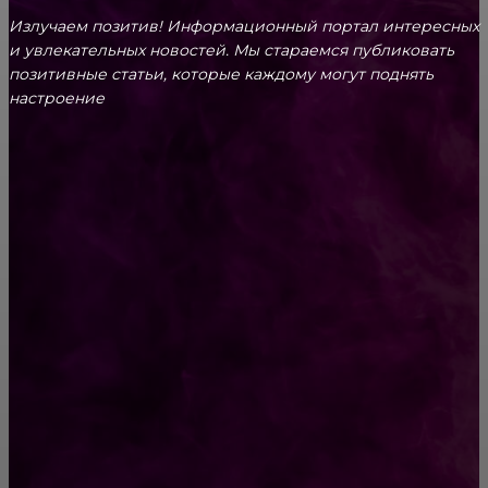
Излучаем позитив! Информационный портал интересных
и увлекательных новоcтей. Мы стараемся публиковать
позитивные статьи, которые каждому могут поднять
настроение
CONTACT@FAST.NEWS
ВЫБОР РЕДАКТОРА
Стоит ли продвигать аккаунт в Твиттере:
особенности и преимущества продвижения,
какие факторы нужно учитывать
Лунный день сегодня. Стрижка волос 17
января 2019 года