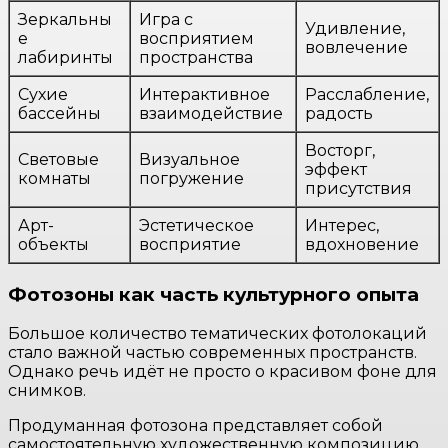
Зеркальны
Игра с
Удивление,
е
восприятием
вовлечение
лабиринты
пространства
Сухие
Интерактивное
Расслабление,
бассейны
взаимодействие
радость
Восторг,
Световые
Визуальное
эффект
комнаты
погружение
присутствия
Арт-
Эстетическое
Интерес,
объекты
восприятие
вдохновение
Фотозоны как часть культурного опыта
Большое количество тематических фотолокаций
стало важной частью современных пространств.
Однако речь идёт не просто о красивом фоне для
снимков.
Продуманная фотозона представляет собой
самостоятельную художественную композицию,