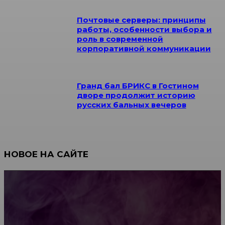
Почтовые серверы: принципы
работы, особенности выбора и
роль в современной
корпоративной коммуникации
Гранд бал БРИКС в Гостином
дворе продолжит историю
русских бальных вечеров
НОВОЕ НА САЙТЕ
Как научиться инкрустации стразами: техника,
материалы и практические упражнения