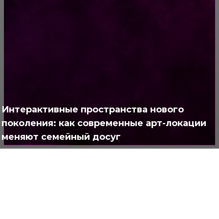
РУБРИКАТОР
Жизнь
929
Позитив
791
Интересно
378
Интерактивные пространства нового
Полезно
373
поколения: как современные арт-локации
меняют семейный досуг