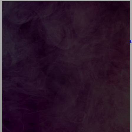
Как научиться инкрустации стразами: техника,
материалы и практические упражнения
Как выбрать место для проведения корпоратива
или юбилея за городом
Diptyque: путеводитель по лучшим женским
ароматам для ценителей прекрасного
Обязательный медосмотр в школу: закон и
ответственность родителей