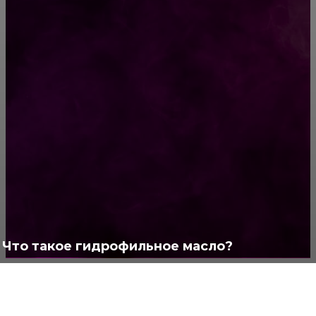
Необычные дома мира
РУБРИКАТОР
Жизнь
929
Позитив
791
Интересно
378
Полезно
373
Что такое гидрофильное масло?