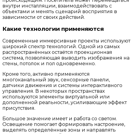
происходящим. Посетитель может перемещаться
внутри инсталляции, взаимодействовать с
объектами и менять сценарий восприятия в
зависимости от своих действий.
Какие технологии применяются
Современные иммерсивные проекты используют
широкий спектр технологий. Одной из самых
распространённых остаётся проекционная
система, позволяющая выводить изображения на
стены, потолок и пол одновременно.
Кроме того, активно применяются
многоканальный звук, сенсорные панели,
датчики движения и системы интерактивного
управления. В некоторых пространствах
используются элементы виртуальной или
дополненной реальности, усиливающие эффект
присутствия.
Большое значение имеет и работа со светом.
Освещение помогает формировать настроение,
выделять определённые зоны и направлять