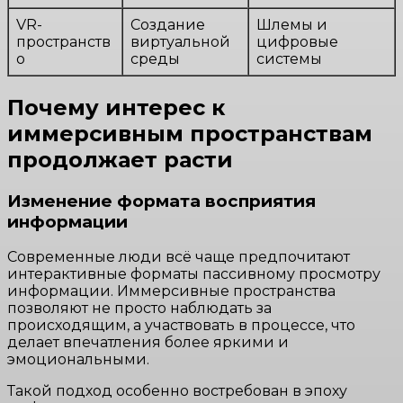
VR-
Создание
Шлемы и
пространств
виртуальной
цифровые
о
среды
системы
Почему интерес к
иммерсивным пространствам
продолжает расти
Изменение формата восприятия
информации
Современные люди всё чаще предпочитают
интерактивные форматы пассивному просмотру
информации. Иммерсивные пространства
позволяют не просто наблюдать за
происходящим, а участвовать в процессе, что
делает впечатления более яркими и
эмоциональными.
Такой подход особенно востребован в эпоху