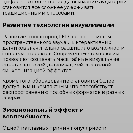
цифрового контента, когда внимание аудитории
становится всё сложнее удерживать
традиционными способами.
Развитие технологий визуализации
Развитие проекторов, LED-экранов, систем
пространственного звука и интерактивных
датчиков значительно расширило возможности
immersive-проектов. Современные технологии
позволяют создавать масштабные визуальные
сцены с высокой детализацией и сложной
синхронизацией эффектов.
Кроме того, оборудование становится более
доступным и компактным, что способствует
распространению подобных форматов в разных
сферах.
Эмоциональный эффект и
вовлечённость
Одной из главных причин популярности