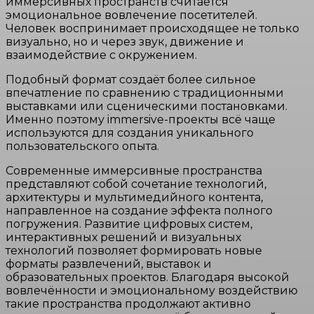
иммерсивных пространств считается
эмоциональное вовлечение посетителей.
Человек воспринимает происходящее не только
визуально, но и через звук, движение и
взаимодействие с окружением.
Подобный формат создаёт более сильное
впечатление по сравнению с традиционными
выставками или сценическими постановками.
Именно поэтому immersive-проекты всё чаще
используются для создания уникального
пользовательского опыта.
Современные иммерсивные пространства
представляют собой сочетание технологий,
архитектуры и мультимедийного контента,
направленное на создание эффекта полного
погружения. Развитие цифровых систем,
интерактивных решений и визуальных
технологий позволяет формировать новые
форматы развлечений, выставок и
образовательных проектов. Благодаря высокой
вовлечённости и эмоциональному воздействию
такие пространства продолжают активно