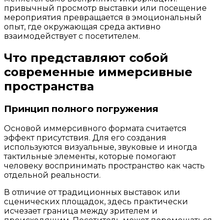
привычный просмотр выставки или посещение
мероприятия превращается в эмоциональный
опыт, где окружающая среда активно
взаимодействует с посетителем.
Что представляют собой
современные иммерсивные
пространства
Принцип полного погружения
Основой иммерсивного формата считается
эффект присутствия. Для его создания
используются визуальные, звуковые и иногда
тактильные элементы, которые помогают
человеку воспринимать пространство как часть
отдельной реальности.
В отличие от традиционных выставок или
сценических площадок, здесь практически
исчезает граница между зрителем и