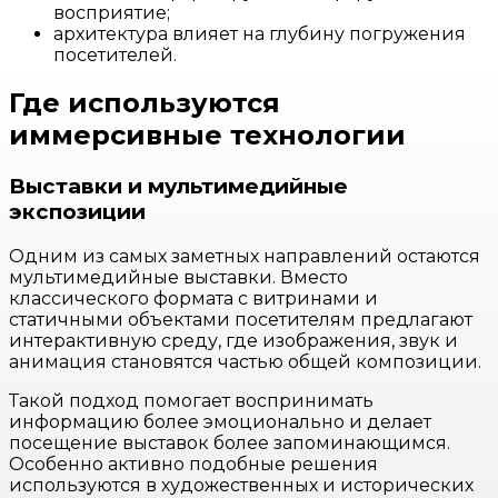
восприятие;
архитектура влияет на глубину погружения
посетителей.
Где используются
иммерсивные технологии
Выставки и мультимедийные
экспозиции
Одним из самых заметных направлений остаются
мультимедийные выставки. Вместо
классического формата с витринами и
статичными объектами посетителям предлагают
интерактивную среду, где изображения, звук и
анимация становятся частью общей композиции.
Такой подход помогает воспринимать
информацию более эмоционально и делает
посещение выставок более запоминающимся.
Особенно активно подобные решения
используются в художественных и исторических