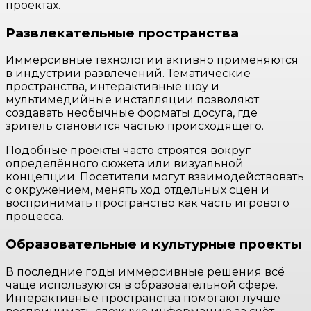
проектах.
Развлекательные пространства
Иммерсивные технологии активно применяются
в индустрии развлечений. Тематические
пространства, интерактивные шоу и
мультимедийные инсталляции позволяют
создавать необычные форматы досуга, где
зритель становится частью происходящего.
Подобные проекты часто строятся вокруг
определённого сюжета или визуальной
концепции. Посетители могут взаимодействовать
с окружением, менять ход отдельных сцен и
воспринимать пространство как часть игрового
процесса.
Образовательные и культурные проекты
В последние годы иммерсивные решения всё
чаще используются в образовательной сфере.
Интерактивные пространства помогают лучше