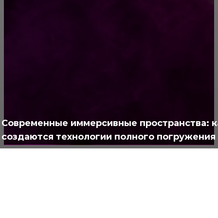
РУБРИКАТОР
Жизнь
929
Позитив
791
Интересно
378
Полезно
373
Современные иммерсивные пространства: к
создаются технологии полного погружения