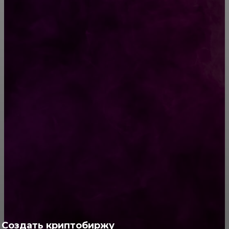
54-летняя Моника Беллуччи засветила
нового бойфренда — и его нужно видеть!
Фото
Как выбрать хороший шоколад
РУБРИКАТОР
Жизнь
929
Позитив
791
Интересно
378
Полезно
373
Cоздать криптобиржу