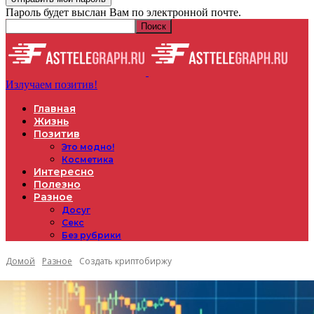
Пароль будет выслан Вам по электронной почте.
Излучаем позитив!
Главная
Жизнь
Позитив
Это модно!
Косметика
Интересно
Полезно
Разное
Досуг
Секс
Без рубрики
Домой
Разное
Cоздать криптобиржу