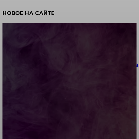
НОВОЕ НА САЙТЕ
Как научиться инкрустации стразами: техника,
материалы и практические упражнения
Как выбрать место для проведения корпоратива
или юбилея за городом
Diptyque: путеводитель по лучшим женским
ароматам для ценителей прекрасного
Обязательный медосмотр в школу: закон и
ответственность родителей