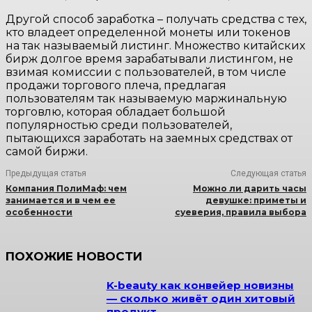
Другой способ заработка – получать средства с тех,
кто владеет определенной монеты или токенов
на так называемый листинг. Множество китайских
бирж долгое время зарабатывали листингом, не
взимая комиссии с пользователей, в том числе
продажи торгового плеча, предлагая
пользователям так называемую маржинальную
торговлю, которая обладает большой
популярностью среди пользователей,
пытающихся заработать на заемных средствах от
самой биржи.
Предыдущая статья
Следующая статья
Компания ПолиМаф: чем
Можно ли дарить часы
занимается и в чем ее
девушке: приметы и
особенности
суеверия, правила выбора
ПОХОЖИЕ НОВОСТИ
K-beauty как конвейер новизны
— сколько живёт один хитовый
продукт