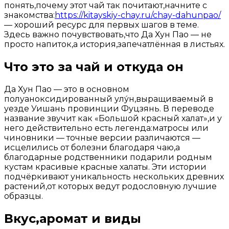
понять,почему этот чай так почитают,начните с
знакомства:
https://kitayskiy-chay.ru/chay-dahunpao/
— хороший ресурс для первых шагов в теме.
Здесь важно почувствовать,что Да Хун Пао — не
просто напиток,а история,запечатлённая в листьях.
Что это за чай и откуда он
Да Хун Пао — это в основном
полуаноксидированный улу́н,выращиваемый в
уезде Уишань провинции Фуцзянь. В переводе
название звучит как «Большой красный халат»,и у
него действительно есть легенда:матросы или
чиновники — точные версии различаются —
исцелились от болезни благодаря чаю,а
благодарные родственники подарили родным
кустам красивые красные халаты. Эти истории
подчёркивают уникальность нескольких древних
растений,от которых ведут родословную лучшие
образцы.
Вкус,аромат и виды