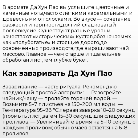
В аромате Да Хун Пао вы услышите цветочные и
каменные ноты,часто с лёгкими карамельными и
древесными отголосками. Во вкусе — сочетание
свежести и терпкости,долгий сладковатый
послевкусие. Существуют разные уровни
качества:от «исторических» кустов,обозначаемых
как «полубогатые» и стоящие дорого,до
современных производств,где выращивают чай
массово. Главное — чем старше и тщательнее
обработан лист,тем глубже букет.
Как заваривать Да Хун Пао
Заваривание — часть ритуала. Рекомендую
следующий простой алгоритм: — Разогрейте
чайник/чашу — пролейте горячей водой. —
Возьмите 5–7 г листьев на 150–200 мл воды. —
Температура 95–98 °C,первая заварка 10–20 секунд
(промыть лист),затем 15–30 секунд для следующих
проливов. — Увеличивайте время на 5–10 секунд с
каждым проливом; обычно чаёв остаётся на 6–8
проливов.