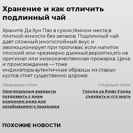
Хранение и как отличить
подлинный чай
Храните Да Хун Пао в сухом,тёмном месте,в
плотной ёмкости без запахов. Подлинный чай
даёт сложный,многослойный вкус и
эволюционирует при проливах; если напиток
плоский или чрезмерно дымный,вероятно,это не
оригинал или низкокачественная прожарка. Цена
и происхождение — тоже
индикаторы:аутентичные образцы из старых
кустов стоят существенно дороже.
Предыдущая статья
Следующая статья
Оригинальные варианты
Города на букву У:куда
поздравить с днем
съездить и что знать
рождения: идеи для
незабываемого праздника
ПОХОЖИЕ НОВОСТИ