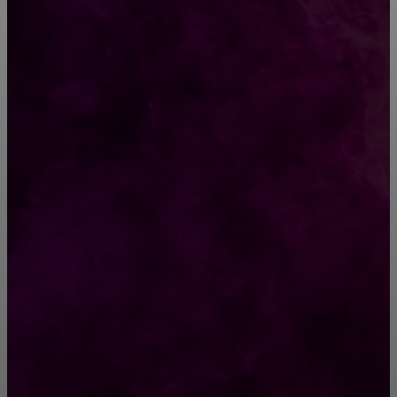
15 суровых цитат монгольского завоевателя
Чингисхана
Кого из знаков Зодиака ждут победы в
августе 2019 года?
РУБРИКАТОР
Жизнь
929
Позитив
791
Интересно
378
Полезно
373