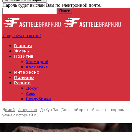
Пароль будет выслан Вам по электронной почте.
Излучаем позитив!
Главная
Жизнь
Позитив
Это модно!
Косметика
Интересно
Полезно
Разное
Досуг
Секс
Без рубрики
Домой
Интересно
Да Хун Пао (Большой красный халат) — король
улуна с историей и...