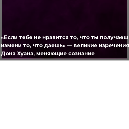
Жизнь
929
Позитив
791
Интересно
378
«Если тебе не нравится то, что ты получаеш
Полезно
373
измени то, что даешь» — великие изречения
Дона Хуанa, меняющие сознание