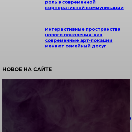
роль в современной
корпоративной коммуникации
Интерактивные пространства
нового поколения: как
современные арт-локации
меняют семейный досуг
НОВОЕ НА САЙТЕ
Как научиться инкрустации стразами: техника,
материалы и практические упражнения
Как выбрать место для проведения корпоратива
или юбилея за городом