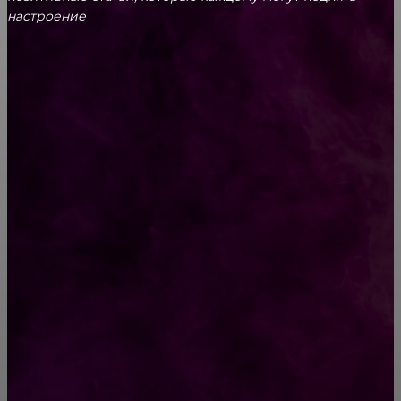
настроение
CONTACT@FAST.NEWS
ВЫБОР РЕДАКТОРА
8 Овощей, Которые Можно Купить Один Раз,
А Потом Выращивать Всегда
Корица и мед: мощное средство, эффект от
которого не могут объяснить даже врачи
РУБРИКАТОР