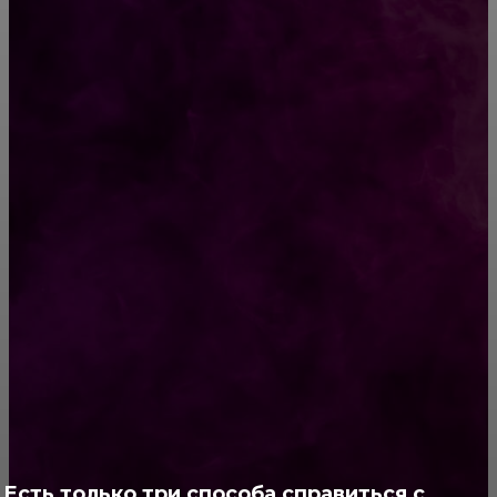
Как состояние кишечника влияет на
развитие аллергии
Французские булочки. Просто и быстро
РУБРИКАТОР
Жизнь
929
Позитив
791
Интересно
378
Полезно
373
Есть только три способа справиться с