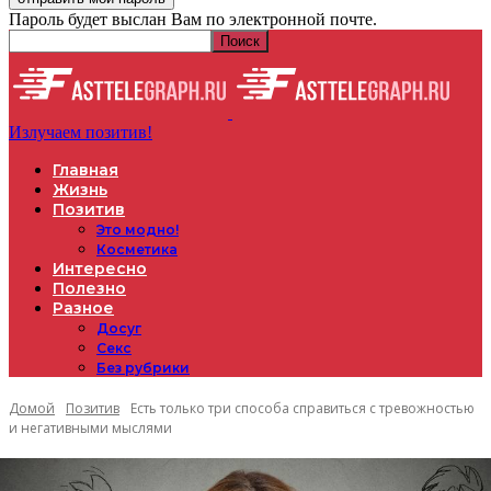
Пароль будет выслан Вам по электронной почте.
Излучаем позитив!
Главная
Жизнь
Позитив
Это модно!
Косметика
Интересно
Полезно
Разное
Досуг
Секс
Без рубрики
Домой
Позитив
Есть только три способа справиться с тревожностью
и негативными мыслями