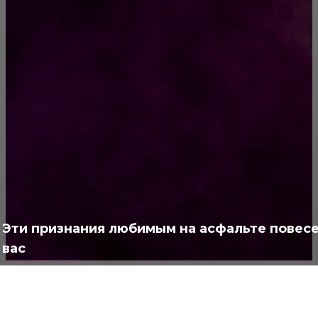
«Деньги рекой»: какие знаки зодиака
разбогатеют в 2019 году
РУБРИКАТОР
Жизнь
929
Позитив
791
Интересно
378
Полезно
373
Эти признания любимым на асфальте повес
вас