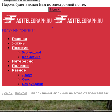
Пароль будет выслан Вам по электронной почте.
Излучаем позитив!
Главная
Жизнь
Позитив
Это модно!
Косметика
Интересно
Полезно
Разное
Досуг
Секс
Без рубрики
Домой
Позитив
Эти признания любимым на асфальте повеселят вас