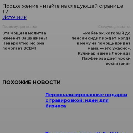
Продолжение читайте на следующей странице
1 2
Источник
Предыдущая статья
Следующая статья
Эта мощная молитва
«Ребенок, который до
изменит Вашу жизнь!
пенсии сидит и ждет, когда
Невероятно, но она
к нему на помощь придет
помогает ВСЕМ!
мама, — это ужасно».
Кулинар и жена Леонида
Парфенова дает уроки
воспитания
ПОХОЖИЕ НОВОСТИ
Персонализированные подарки
с гравировкой: идеи для
бизнеса