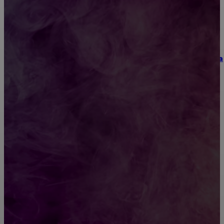
Как научиться инкрустации стразами: техника,
материалы и практические упражнения
Как выбрать место для проведения корпоратива
или юбилея за городом
Diptyque: путеводитель по лучшим женским
ароматам для ценителей прекрасного
Обязательный медосмотр в школу: закон и
ответственность родителей
Как открыть счет для бизнеса онлайн