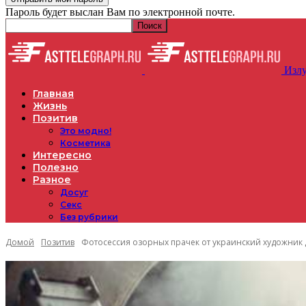
Пароль будет выслан Вам по электронной почте.
Излу
Главная
Жизнь
Позитив
Это модно!
Косметика
Интересно
Полезно
Разное
Досуг
Секс
Без рубрики
Домой
Позитив
Фотосессия озорных прачек от украинский художник