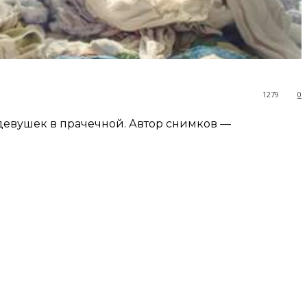
1279
0
 девушек в прачечной. Автор снимков —