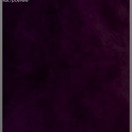
настроение
CONTACT@FAST.NEWS
ВЫБОР РЕДАКТОРА
5 ментальных ловушек, которые навязывает
современное общество
Забавный тест: выберите дом, и узнайте о
себе кое-что важное!
РУБРИКАТОР
Жизнь
929