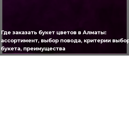
Позитив
791
Интересно
378
Где заказать букет цветов в Алматы:
Полезно
373
ассортимент, выбор повода, критерии выбо
букета, преимущества